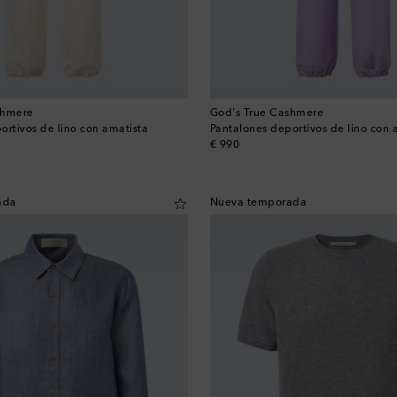
shmere
God's True Cashmere
ortivos de lino con amatista
Pantalones deportivos de lino con 
original price
€ 990
ada
Nueva temporada