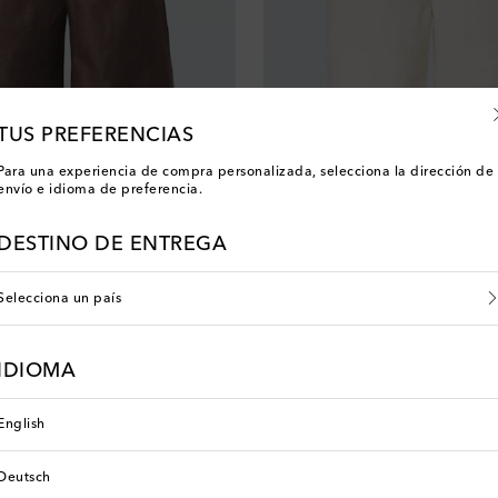
TUS PREFERENCIAS
Para una experiencia de compra personalizada, selecciona la dirección de
envío e idioma de preferencia.
shmere
God's True Cashmere
con piedra de sol
Shorts de lino con piedra luna
original price
€ 750
DESTINO DE ENTREGA
Selecciona un país
ada
Nueva temporada
IDIOMA
English
Deutsch