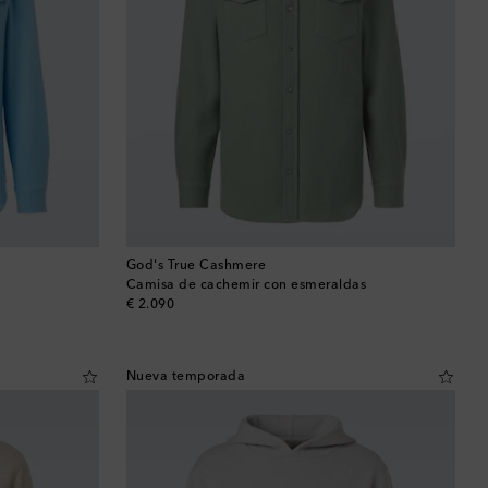
Bután
Camboya
Canadá
Catar
Chequia
Chile
God's True Cashmere
Camisa de cachemir con esmeraldas
original price
€ 2.090
China
Chipre
Nueva temporada
Colombia
Comoras