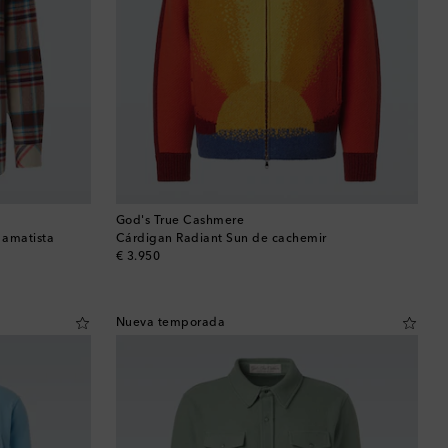
Baréin
Bélgica
Bermudas
Bolivia
Bosnia y Herzegovina
God's True Cashmere
 amatista
Cárdigan Radiant Sun de cachemir
original price
€ 3.950
Botsuana
Brasil
Nueva temporada
Brunéi
Bulgaria