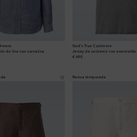
shmere
God's True Cashmere
m de lino con cornalina
Jersey de cachemir con esmeralda
original price
€ 690
ada
Nueva temporada