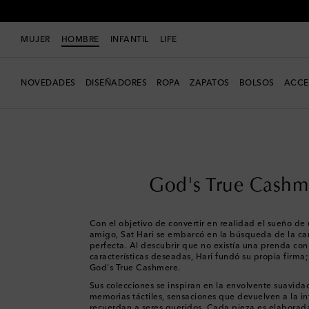
MUJER
HOMBRE
INFANTIL
LIFE
NOVEDADES
DISEÑADORES
ROPA
ZAPATOS
BOLSOS
ACCE
Hombre
Diseñadores
God's True Cashmere
God's True Cashm
Con el objetivo de convertir en realidad el sueño de
amigo, Sat Hari se embarcó en la búsqueda de la c
perfecta. Al descubrir que no existía una prenda con
características deseadas, Hari fundó su propia firma
God's True Cashmere.
Sus colecciones se inspiran en la envolvente suavida
memorias táctiles, sensaciones que devuelven a la in
recuerdan a seres queridos. Cada pieza es elaborad