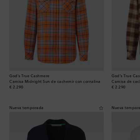
God's True Cashmere
God's True Ca
Camisa Midnight Sun de cachemir con cornalina
Camisa de cac
original price
original price
€ 2.290
€ 2.290
Nueva temporada
Nueva tempor