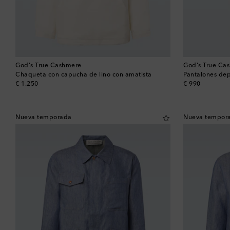
God's True Cashmere
God's True Ca
Chaqueta con capucha de lino con amatista
Pantalones dep
original price
original price
€ 1.250
€ 990
Nueva temporada
Nueva tempor