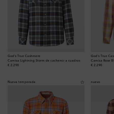
God's True Cashmere
God's True Ca
Camisa Lightning Storm de cachemir a cuadros
Camisa Rose Bl
original price
original price
€ 2.290
€ 2.290
Nueva temporada
nuevo