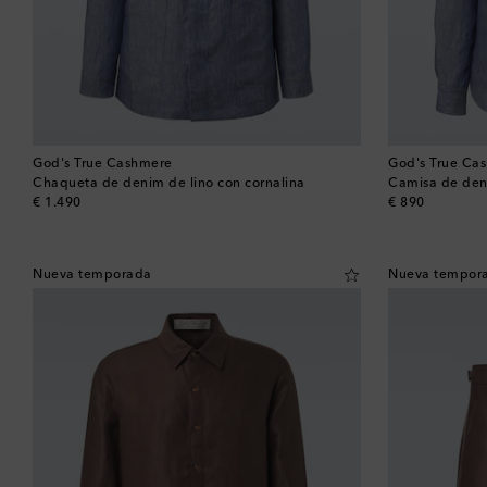
God's True Cashmere
God's True Ca
Chaqueta de denim de lino con cornalina
Camisa de deni
original price
original price
€ 1.490
€ 890
Nueva temporada
Nueva tempor