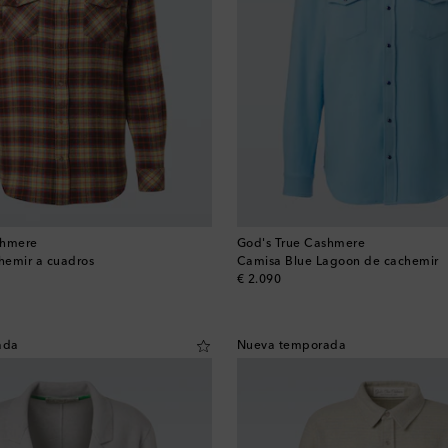
shmere
God's True Cashmere
hemir a cuadros
Camisa Blue Lagoon de cachemir
original price
€ 2.090
ada
Nueva temporada