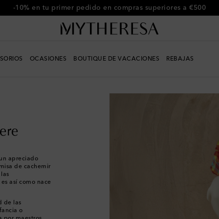
-10% en tu primer pedido en compras superiores a €500
SORIOS
OCASIONES
BOUTIQUE DE VACACIONES
REBAJAS
ere
 un apreciado
amisa de cachemir
 las
; es así como nace
d de las
fancia o
a por maestros