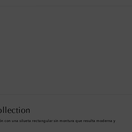
Bermudas
Bolivia
Bosnia y Herzegovina
Botsuana
Brasil
Brunéi
Bulgaria
Bután
ollection
Camboya
sión con una silueta rectangular sin montura que resulta moderna y