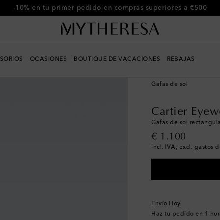
Usa el código FIRST10 para un -10% en una selección
SORIOS
OCASIONES
BOUTIQUE DE VACACIONES
REBAJAS
Hombre
Diseñadores
Gafas de sol
Cartier Eyew
Gafas de sol rectangul
original price
€ 1.100
incl. IVA, excl. gastos 
Envío Hoy
Haz tu pedido en
1 hor