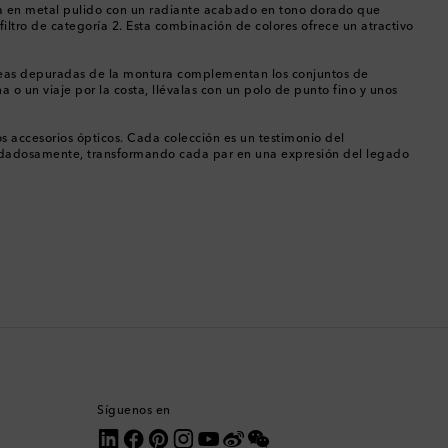
Canadá
ada en metal pulido con un radiante acabado en tono dorado que
filtro de categoría 2. Esta combinación de colores ofrece un atractivo
Catar
íneas depuradas de la montura complementan los conjuntos de
o un viaje por la costa, llévalas con un polo de punto fino y unos
Chequia
os accesorios ópticos. Cada colección es un testimonio del
Chile
 cuidadosamente, transformando cada par en una expresión del legado
China
Chipre
Colombia
Comoras
Corea del Sur
Síguenos en
Costa Rica