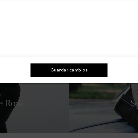
Guardar cambios
e Row
S