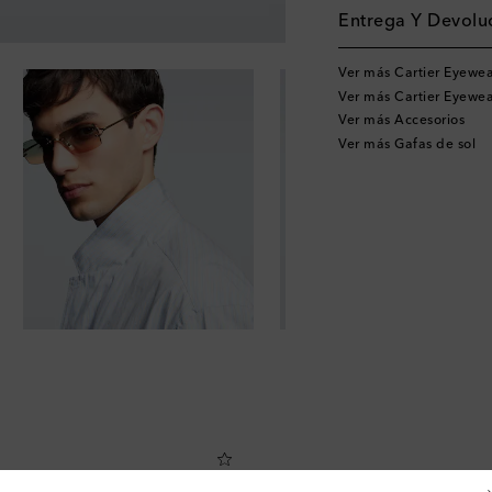
Entrega Y Devoluc
Ver más Cartier Eyewea
Ver más Cartier Eyewea
Ver más Accesorios
Ver más Gafas de sol