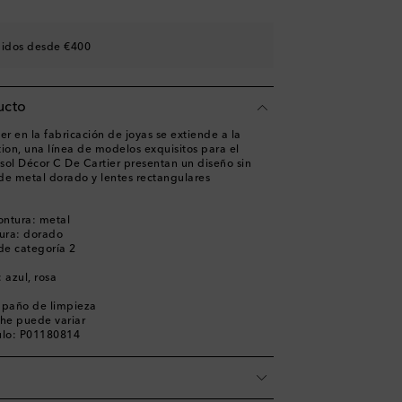
didos desde €400
ucto
er en la fabricación de joyas se extiende a la
ion, una línea de modelos exquisitos para el
 sol Décor C De Cartier presentan un diseño sin
 de metal dorado y lentes rectangulares
ontura: metal
ura: dorado
 de categoría 2
: azul, rosa
a
, paño de limpieza
che puede variar
ulo: P01180814