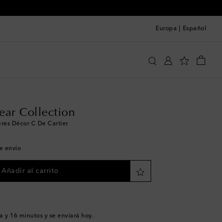
Europa
|
Español
Cartier Eyewear Collection
Accesorios
ear Collection
ares Décor C De Cartier
de envío
Añadir al carrito
a y 16 minutos
y se enviará hoy.