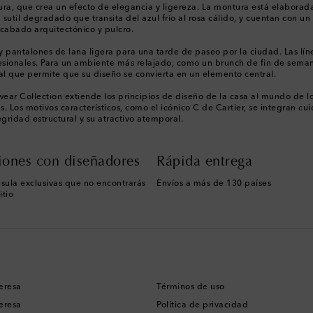
ntura, que crea un efecto de elegancia y ligereza. La montura está elabor
util degradado que transita del azul frío al rosa cálido, y cuentan con un 
acabado arquitectónico y pulcro.
y pantalones de lana ligera para una tarde de paseo por la ciudad. Las l
esionales. Para un ambiente más relajado, como un brunch de fin de semana 
ural que permite que su diseño se convierta en un elemento central.
ewear Collection extiende los principios de diseño de la casa al mundo de l
s. Los motivos característicos, como el icónico C de Cartier, se integran
egridad estructural y su atractivo atemporal.
iones con diseñadores
Rápida entrega
sula exclusivas que no encontrarás
Envíos a más de 130 países
itio
eresa
Términos de uso
eresa
Política de privacidad