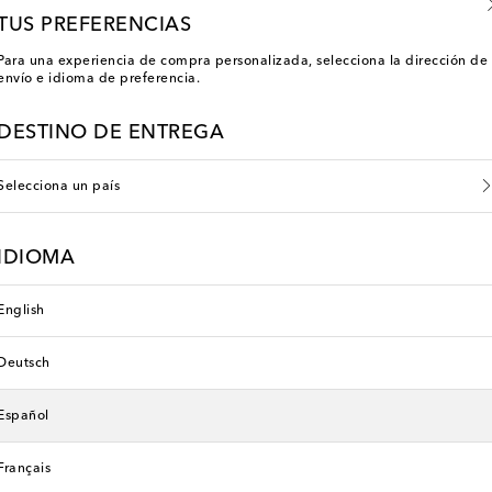
TUS PREFERENCIAS
Para una experiencia de compra personalizada, selecciona la dirección de
envío e idioma de preferencia.
DESTINO DE ENTREGA
Selecciona un país
IDIOMA
English
Deutsch
r Collection
Cartier Eyewear Collection
original price
€ 1.050
Español
Français