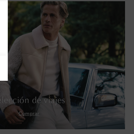
Armenia
Australia
Austria
Azerbaiyán
Bahamas
Bangladés
Barbados
elección de viajes
Baréin
Comprar
Bélgica