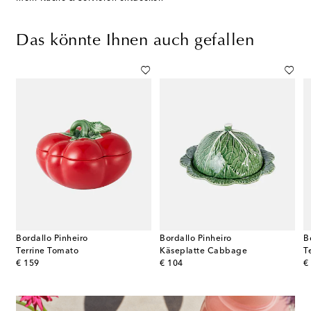
Das könnte Ihnen auch gefallen
Bordallo Pinheiro
Bordallo Pinheiro
B
Terrine Tomato
Käseplatte Cabbage
T
original price
original price
or
€ 159
€ 104
€