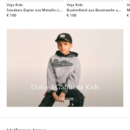
Veja Kids
Veja Kids
V
Sneakers Esplar aus Metallic-Leder
Bustierkleid aus Baumwolle und Seide
original price
original price
or
€ 100
€ 100
€
Dolce&Gabbana Kids
Shop now