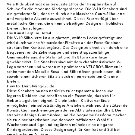
Veja Kids überträgt das bewusste Ethos der Hauptmarke auf
Schuhe für die moderne Kindergarderobe. Die V-10 Sneakers sind
ein gefeierter Stil, der sich durch eine klassische Court-Silhouette
und verspielte Akzente auszeichnet. Dieses Paar verfügt über
metallische Riemen, die einem vielseitigen Design ein fröhliches
Element hinzufügen.
Die Kunst liegt im Detail
Die V-10 Silhouette ist aus glattem, weißem Leder gefertigt und
wird durch weiche Veloursleder-Einsätze an der Ferse für einen
strukturellen Kontrast ergänzt. Das Design zeichnet sich durch eine
bequeme, runde Zehenkappe und eine strapazierfähige
Gummisohle aus, die Stabilität und Halt für aktive Tage
gewährleistet. Die Sneakers sind mit dem charakteristischen V-
Logo versehen und werden mit praktischen VELCRO®-Riemen in
schimmernden Metallic-Rosa- und Silbertönen geschlossen, die
sowohl einen sicheren Sitz als auch einen verspielten Charme
bieten.
How to: Der Styling-Guide
Diese Sneakers passen natürlich zu entspannten Jeans und
legeren Kleidern und schaffen so ein Ensemble, das sich für
Geburtstagsfeiern eignet. Die einfachen Klettverschlüsse
ermöglichen ein selbstständiges Anziehen, während die stützende
Konstruktion auch energiegeladenen Aktivitäten standhält. Die
strapazierfähige Gummisohle und die bequeme Passform machen
sie zu einer praktischen und dennoch raffinierten Wahl für
Wochenendausflüge und ergänzen mühelos eine elegante
Kindergarderobe. Dieses Design sorgt für Komfort und Stil bei
verschiedenen Anlässen.