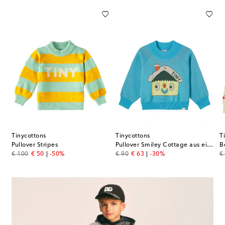
Tinycottons
Tinycottons
T
e
Pullover Stripes
Pullover Smiley Cottage aus einem Wollgemisch
original price
discount price
original price
discount price
or
€ 100
€ 50
-50%
€ 90
€ 63
-30%
€