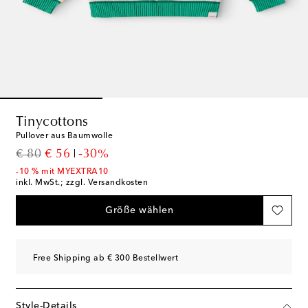
Tinycottons
Pullover aus Baumwolle
original price
discount price
€ 80
€ 56
-30%
-10 % mit MYEXTRA10
inkl. MwSt.; zzgl. Versandkosten
Größe wählen
Free Shipping ab € 300 Bestellwert
Style-Details