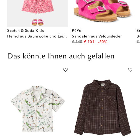
Scotch & Soda Kids
PèPè
S
Hemd aus Baumwolle und Leinen
Sandalen aus Veloursleder
original price
discount price
or
€ 145
€ 101
-30%
€
Das könnte Ihnen auch gefallen