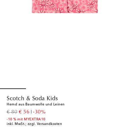
Scotch & Soda Kids
Hemd aus Baumwolle und Leinen
original price
discount price
€ 80
€ 56
-30%
-10 % mit MYEXTRA10
inkl. MwSt.; zzgl. Versandkosten