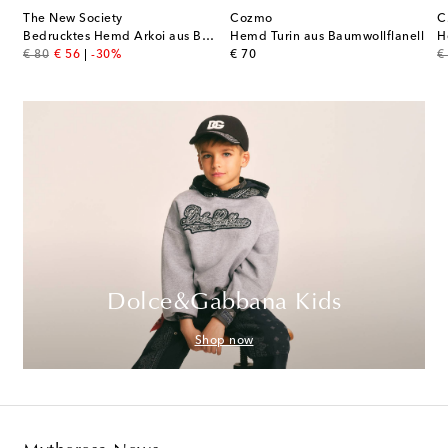
The New Society
Cozmo
C
Bedrucktes Hemd Arkoi aus Baumwolle
Hemd Turin aus Baumwollflanell
H
original price
discount price
original price
or
€ 80
€ 56
-30%
€ 70
€
Dolce&Gabbana Kids
Shop now