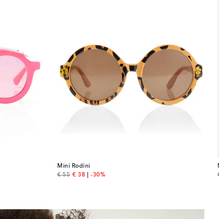
Mini Rodini
original price
discount price
€ 55
€ 38
-30%