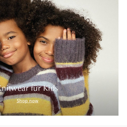
Knitwear für Kids
Shop now