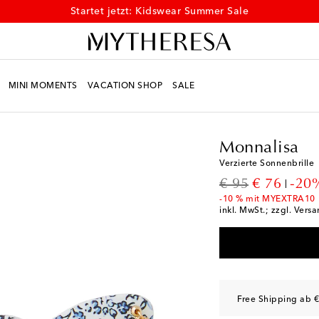
Startet jetzt: Kidswear Summer Sale
MINI MOMENTS
VACATION SHOP
SALE
Kids
Designer
Monna
Monnalisa
Verzierte Sonnenbrille
original price
discount p
€ 95
€ 76
-20
-10 % mit MYEXTRA10
inkl. MwSt.; zzgl. Vers
Free Shipping ab €