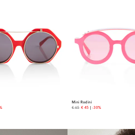
Mini Rodini
price
original price
discount price
0%
€ 65
€ 45
-30%