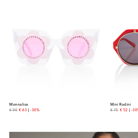
Monnalisa
Mini Rodini
original price
discount price
original price
discount 
€ 90
€ 63
-30%
€ 75
€ 52
-3