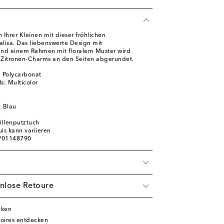
Ihrer Kleinen mit dieser fröhlichen
lisa. Das liebenswerte Design mit
und einem Rahmen mit floralem Muster wird
 Zitronen-Charms an den Seiten abgerundet.
 Polycarbonat
s: Multicolor
: Blau
rillenputztuch
is kann variieren
 P01148790
nlose Retoure
cken
oires entdecken