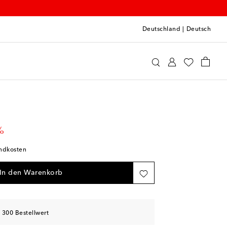
Deutschland
|
Deutsch
lisa
Accessoires
Sonnenbrillen
rice
%
andkosten
In den Warenkorb
 300 Bestellwert