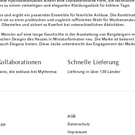
ese Hybridkonstruktion schafft eine charakteristische Form, die technische
es zu einem vielseitigen und eleganten Kleidungsstück für kühlere Tage.
 und ergibt ein passendes Ensemble für feierliche Anlässe. Die Kombinat
sie zu einer praktischen und zugleich raffinierten Wahl für Wochenendaus
n Oberteilen und sichert so Komfort bei unterschiedlichen Aktivitäten.
 Moncler auf eine lange Geschichte in der Ausstattung von Bergsteigern m
nischen Designs des Hauses in Miniaturformaten neu. Die Marke ist bekannt
s auch Eleganz bieten. Diese Jacke unterstreicht das Engagement der Marke
Kollaborationen
Schnelle Lieferung
ions, die exklusiv bei Mytheresa
Lieferung in über 130 Länder
AGB
App
Datenschutz
Impressum