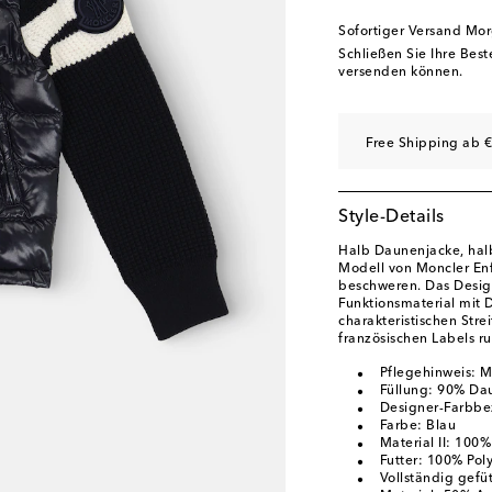
Sofortiger Versand Mo
Schließen Sie Ihre Bes
versenden können.
Free Shipping ab €
Style-Details
Halb Daunenjacke, hal
Modell von Moncler Enf
beschweren. Das Design
Funktionsmaterial mit D
charakteristischen Str
französischen Labels r
Pflegehinweis: 
Füllung: 90% Da
Designer-Farbbe
Farbe: Blau
Material II: 100
Futter: 100% Pol
Vollständig gefüt