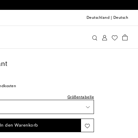
Deutschland
|
Deutsch
ie Maße in der Maßtabelle
tyles
Kinderjacken von Moncler Enfant
nschliste
nschliste
ant
erfügbarkeit
andkosten
Verfügbarkeit
Größentabelle
Wunschliste
In den Warenkorb