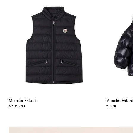
Moncler Enfant
Moncler Enfan
original price
original price
ab
€ 280
€ 390