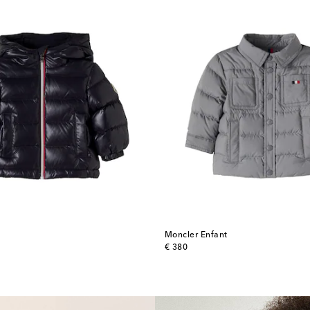
t
Moncler Enfant
original price
€ 380