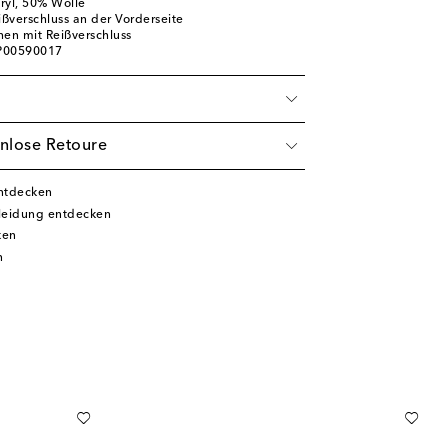
ryl, 50% Wolle
ißverschluss an der Vorderseite
hen mit Reißverschluss
 P00590017
nlose Retoure
ntdecken
leidung entdecken
ken
n