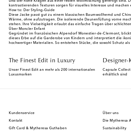
und der hohe Kragen aus einer festen Wollmischung gefertigt sind. Di
kontrastierenden Texturen sorgen für visuelles Interesse und machen 
How to: Der Styling-Guide
Diese Jacke passt gut zu einem klassischen Baumwollhemd und Chinos
Wärme, ohne aufzutragen. Die isolierende Daunenfüllung vorne macht 
stehen. Ihre Vielseitigkeit erlaubt das einfache Tragen über schlichte
Über Moncler Enfant
Gegründet im französischen Alpendorf Monestier-de-Clermont, blickt
dieses Erbe auf die Garderobe von Kindern und interpretiert die iko
hochwertiger Materialien. So entstehen Stücke, die sowohl Schutz al
The Finest Edit in Luxury
Designer-
Unser Finest Edit an mehr als 200 internationalen
Capsule Collect
Luxusmarken
erhältlich sind
Kundenservice
Über uns
Kontakt
Die Mytheresa 
Gift Card & Mytheresa Guthaben
Sustainability