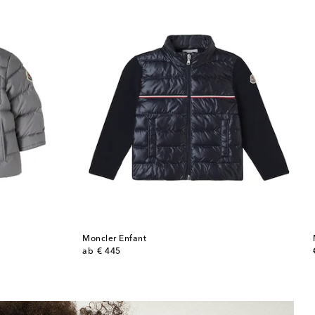
Moncler Enfant
original price
ab
€ 445