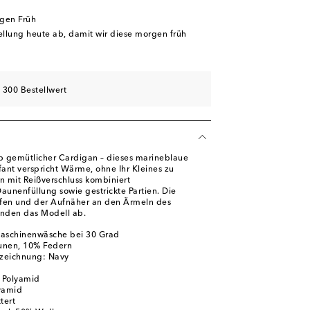
rgen Früh
tellung heute ab, damit wir diese morgen früh
 300 Bestellwert
b gemütlicher Cardigan – dieses marineblaue
ant verspricht Wärme, ohne Ihr Kleines zu
 mit Reißverschluss kombiniert
aunenfüllung sowie gestrickte Partien. Die
eifen und der Aufnäher an den Ärmeln des
unden das Modell ab.
Maschinenwäsche bei 30 Grad
unen, 10% Federn
zeichnung: Navy
% Polyamid
yamid
tert