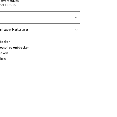
ettverschluss
 P01128020
nlose Retoure
tdecken
essoires entdecken
ecken
cken