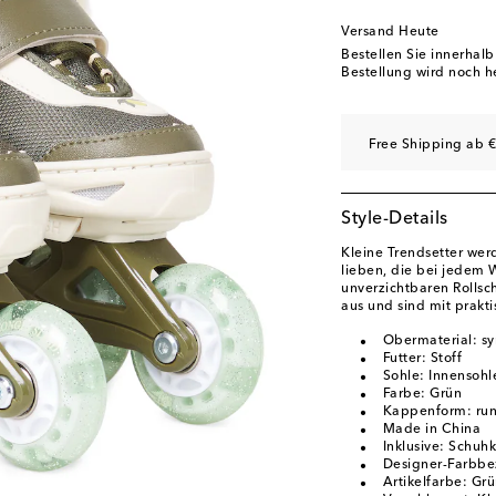
Versand Heute
Bestellen Sie innerhal
Bestellung wird noch h
Free Shipping ab €
Style-Details
Kleine Trendsetter wer
lieben, die bei jedem 
unverzichtbaren Rollsc
aus und sind mit prakti
Obermaterial: syn
Futter: Stoff
Sohle: Innensohl
Farbe: Grün
Kappenform: run
Made in China
Inklusive: Schuh
Designer-Farbbe
Artikelfarbe: Gr