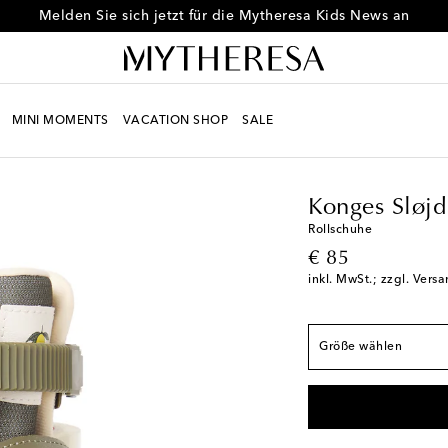
Melden Sie sich jetzt für die Mytheresa Kids News an
MINI MOMENTS
VACATION SHOP
SALE
Kids
Designer
Konges
Konges Sløjd
Rollschuhe
original price
€ 85
inkl. MwSt.; zzgl. Vers
Europäische Größen
EU 26
Größe wählen
EU 31