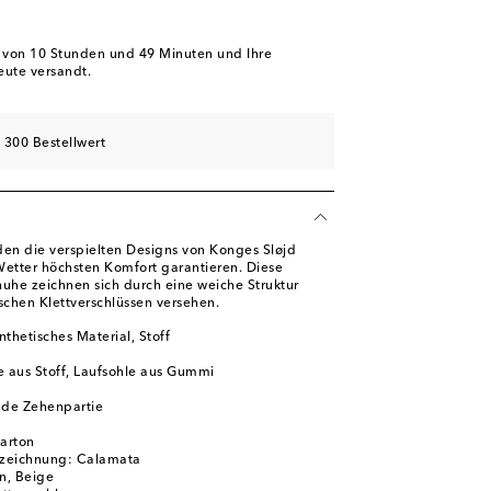
b von
10 Stunden und 49 Minuten
und Ihre
eute versandt.
 300 Bestellwert
den die verspielten Designs von Konges Sløjd
Wetter höchsten Komfort garantieren. Diese
huhe zeichnen sich durch eine weiche Struktur
schen Klettverschlüssen versehen.
thetisches Material, Stoff
e aus Stoff, Laufsohle aus Gummi
de Zehenpartie
karton
zeichnung: Calamata
ün, Beige