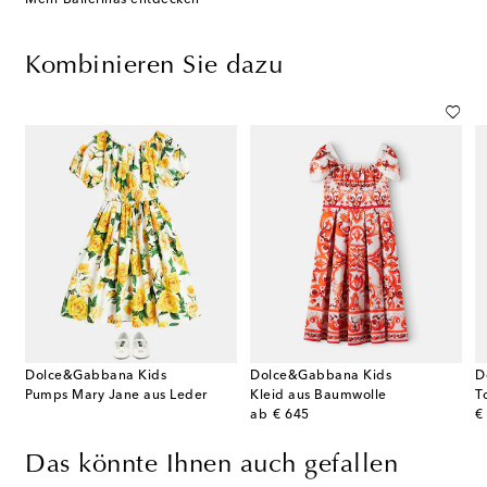
Kombinieren Sie dazu
Dolce&Gabbana Kids
Dolce&Gabbana Kids
D
Pumps Mary Jane aus Leder
Kleid aus Baumwolle
T
original price
or
ab
€ 645
€
Das könnte Ihnen auch gefallen