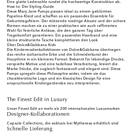
Eine glatte Ledersohle rundet die hochwertige Konstruktion ab.
How to: Der Styling-Guide
Diese Mary Jane Pumps passen ideal zu einem geblümten
Popeline-Kleid und schaffen so ein passendes Ensemble für
Geburtstagsfeiern. Der stützende niedrige Absatz und der sichere
Riemen machen sie zu einer praktischen wie auch raffinierten
Wahl für feierliche Anlässe, die den ganzen Tag über
Tragekomfort garantieren. Ein passendes Haarband und eine
kleine strukturierte Tasche komplettieren den Look.
Über Dolce&Gabbana Kids
Die Kindermodenkollektionen von Dolce&Gabbana übertragen
das reiche sizilianische Erbe und die Schneiderkunst der
Hauptlinie in ein kleineres Format. Bekannt für lebendige Drucke,
verspielte Motive und eine tadellose Verarbeitung, kreiert die
Marke Stücke, die zugleich fantasievoll und elegant sind. Diese
Pumps spiegeln diese Philosophie wider, indem sie das
charakteristische Logo und ein klassisches Design für eine
anspruchsvolle Kindergarderobe neu interpretieren.
The Finest Edit in Luxury
Unser Finest Edit an mehr als 200 internationalen Luxusmarken
Designer-Kollaborationen
Capsule Collections, die exklusiv bei Mytheresa erhältlich sind
Schnelle Lieferung