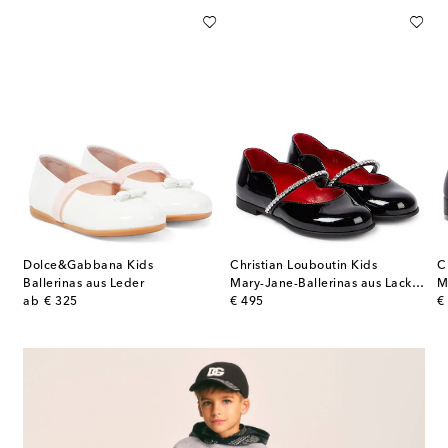
Dolce&Gabbana Kids
Christian Louboutin Kids
C
ane aus Veloursleder
Ballerinas aus Leder
Mary-Jane-Ballerinas aus Lackleder mit Kristallen
original price
original price
or
ab
€ 325
€ 495
€