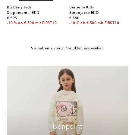
Burberry Kids
Burberry Kids
Steppmantel EKD
Steppjacke EKD
original price
original price
€ 595
€ 590
-10 % ab € 500 mit FIRST10
-10 % ab € 500 mit FIRST10
Sie haben 2 von 2 Produkten angesehen
Bonpoint