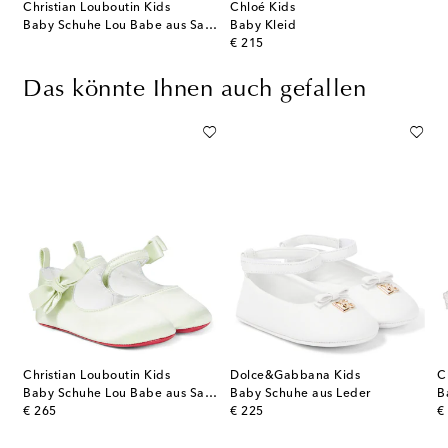
Christian Louboutin Kids
Chloé Kids
Baby Schuhe Lou Babe aus Satin
Baby Kleid
original price
€ 215
Das könnte Ihnen auch gefallen
Christian Louboutin Kids
Dolce&Gabbana Kids
C
erry Check aus Leder
Baby Schuhe Lou Babe aus Satin
Baby Schuhe aus Leder
original price
original price
or
€ 265
€ 225
€