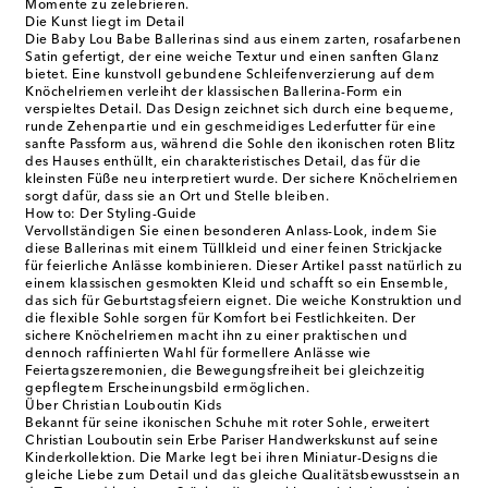
Momente zu zelebrieren.
Die Kunst liegt im Detail
Die Baby Lou Babe Ballerinas sind aus einem zarten, rosafarbenen
Satin gefertigt, der eine weiche Textur und einen sanften Glanz
bietet. Eine kunstvoll gebundene Schleifenverzierung auf dem
Knöchelriemen verleiht der klassischen Ballerina-Form ein
verspieltes Detail. Das Design zeichnet sich durch eine bequeme,
runde Zehenpartie und ein geschmeidiges Lederfutter für eine
sanfte Passform aus, während die Sohle den ikonischen roten Blitz
des Hauses enthüllt, ein charakteristisches Detail, das für die
kleinsten Füße neu interpretiert wurde. Der sichere Knöchelriemen
sorgt dafür, dass sie an Ort und Stelle bleiben.
How to: Der Styling-Guide
Vervollständigen Sie einen besonderen Anlass-Look, indem Sie
diese Ballerinas mit einem Tüllkleid und einer feinen Strickjacke
für feierliche Anlässe kombinieren. Dieser Artikel passt natürlich zu
einem klassischen gesmokten Kleid und schafft so ein Ensemble,
das sich für Geburtstagsfeiern eignet. Die weiche Konstruktion und
die flexible Sohle sorgen für Komfort bei Festlichkeiten. Der
sichere Knöchelriemen macht ihn zu einer praktischen und
dennoch raffinierten Wahl für formellere Anlässe wie
Feiertagszeremonien, die Bewegungsfreiheit bei gleichzeitig
gepflegtem Erscheinungsbild ermöglichen.
Über Christian Louboutin Kids
Bekannt für seine ikonischen Schuhe mit roter Sohle, erweitert
Christian Louboutin sein Erbe Pariser Handwerkskunst auf seine
Kinderkollektion. Die Marke legt bei ihren Miniatur-Designs die
gleiche Liebe zum Detail und das gleiche Qualitätsbewusstsein an