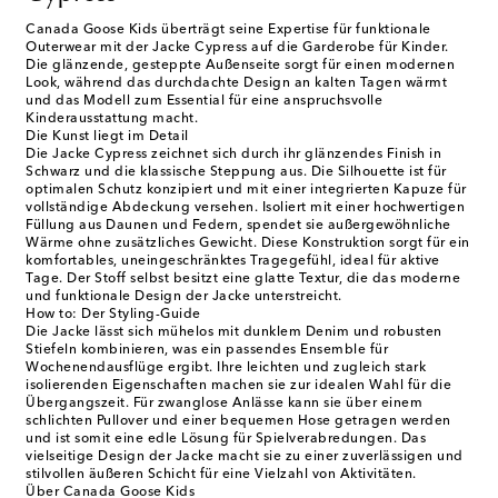
Canada Goose Kids überträgt seine Expertise für funktionale
Outerwear mit der Jacke Cypress auf die Garderobe für Kinder.
Die glänzende, gesteppte Außenseite sorgt für einen modernen
Look, während das durchdachte Design an kalten Tagen wärmt
und das Modell zum Essential für eine anspruchsvolle
Kinderausstattung macht.
Die Kunst liegt im Detail
Die Jacke Cypress zeichnet sich durch ihr glänzendes Finish in
Schwarz und die klassische Steppung aus. Die Silhouette ist für
optimalen Schutz konzipiert und mit einer integrierten Kapuze für
vollständige Abdeckung versehen. Isoliert mit einer hochwertigen
Füllung aus Daunen und Federn, spendet sie außergewöhnliche
Wärme ohne zusätzliches Gewicht. Diese Konstruktion sorgt für ein
komfortables, uneingeschränktes Tragegefühl, ideal für aktive
Tage. Der Stoff selbst besitzt eine glatte Textur, die das moderne
und funktionale Design der Jacke unterstreicht.
How to: Der Styling-Guide
Die Jacke lässt sich mühelos mit dunklem Denim und robusten
Stiefeln kombinieren, was ein passendes Ensemble für
Wochenendausflüge ergibt. Ihre leichten und zugleich stark
isolierenden Eigenschaften machen sie zur idealen Wahl für die
Übergangszeit. Für zwanglose Anlässe kann sie über einem
schlichten Pullover und einer bequemen Hose getragen werden
und ist somit eine edle Lösung für Spielverabredungen. Das
vielseitige Design der Jacke macht sie zu einer zuverlässigen und
stilvollen äußeren Schicht für eine Vielzahl von Aktivitäten.
Über Canada Goose Kids