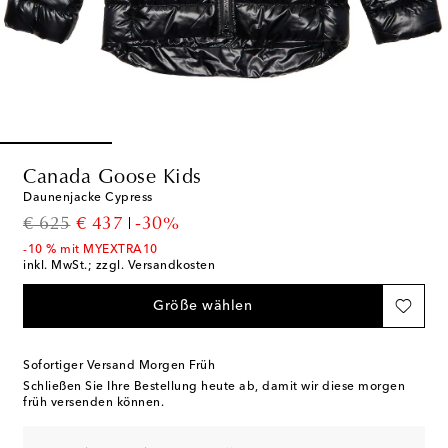
Canada Goose Kids
Daunenjacke Cypress
original price
discount price
€ 625
€ 437
-30%
-10 % mit MYEXTRA10
inkl. MwSt.; zzgl. Versandkosten
Größe wählen
Sofortiger Versand Morgen Früh
Schließen Sie Ihre Bestellung heute ab, damit wir diese morgen
früh versenden können.