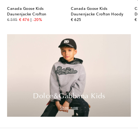
Canada Goose Kids
Canada Goose Kids
C
tes Kleid Catherine aus Baumwolle
Daunenjacke Crofton
Daunenjacke Crofton Hoody
D
original price
discount price
original price
or
€ 595
€ 476
-20%
€ 625
€
Dolce&Gabbana Kids
Shop now