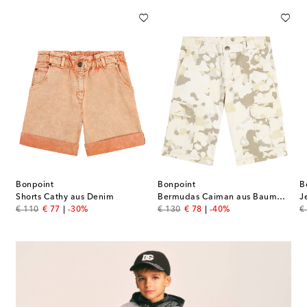
Bonpoint
Bonpoint
B
Shorts Cathy aus Denim
Bermudas Caiman aus Baumwolle mit Camouflage-Print
J
original price
discount price
original price
discount price
or
€ 110
€ 77
-30%
€ 130
€ 78
-40%
€