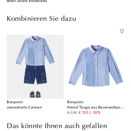
Mehr Shorts entdecken
Kombinieren Sie dazu
Bonpoint
Bonpoint
Jeansshorts Caiman
Hemd Tango aus Baumwollpopeline
original price
discount price
€ 150
€ 105
-30%
Das könnte Ihnen auch gefallen