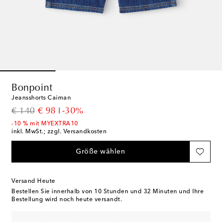
Bonpoint
Jeansshorts Caiman
original price
discount price
€ 140
€ 98
-30%
-10 % mit MYEXTRA10
inkl. MwSt.; zzgl. Versandkosten
Größe wählen
Versand Heute
Bestellen Sie innerhalb von
10 Stunden und 32 Minuten
und Ihre
Bestellung wird noch heute versandt.