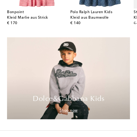
Bonpoint
Polo Ralph Lauren Kids
S
Kleid Duchesse aus Baumwolle
Kleid Marlie aus Strick
Kleid aus Baumwolle
original price
original price
or
€ 170
€ 140
€
Dolce&Gabbana Kids
Shop now