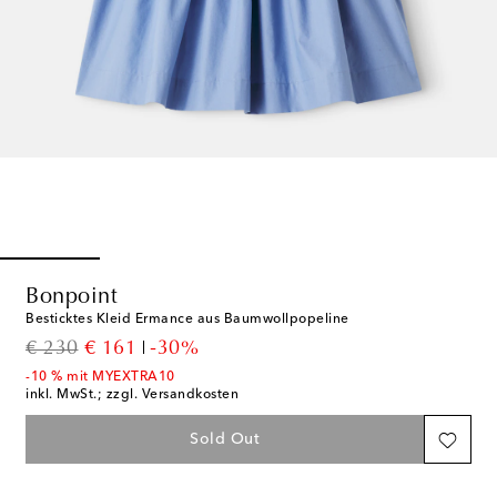
Bonpoint
Besticktes Kleid Ermance aus Baumwollpopeline
original price
discount price
€ 230
€ 161
-30%
-10 % mit MYEXTRA10
inkl. MwSt.; zzgl. Versandkosten
Sold Out