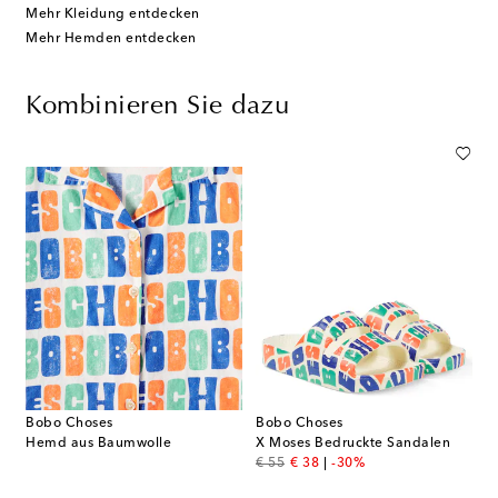
Mehr Kleidung entdecken
Mehr Hemden entdecken
Kombinieren Sie dazu
Bobo Choses
Bobo Choses
Hemd aus Baumwolle
X Moses Bedruckte Sandalen
original price
discount price
€ 55
€ 38
-30%