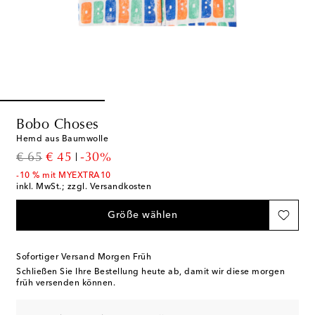
Bobo Choses
Hemd aus Baumwolle
original price
discount price
€ 65
€ 45
-30%
-10 % mit MYEXTRA10
inkl. MwSt.; zzgl. Versandkosten
Größe wählen
Sofortiger Versand Morgen Früh
Schließen Sie Ihre Bestellung heute ab, damit wir diese morgen
früh versenden können.