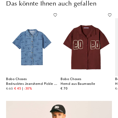
Das könnte Ihnen auch gefallen
Bobo Choses
Bobo Choses
B
Bedrucktes Jeanshemd Pickle The Dog
Hemd aus Baumwolle
H
original price
discount price
original price
or
€ 65
€ 45
-30%
€ 70
€