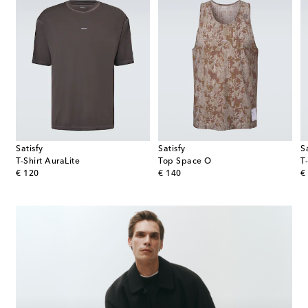
Satisfy
Satisfy
S
T-Shirt AuraLite
Top Space O
original price
original price
or
€ 120
€ 140
€