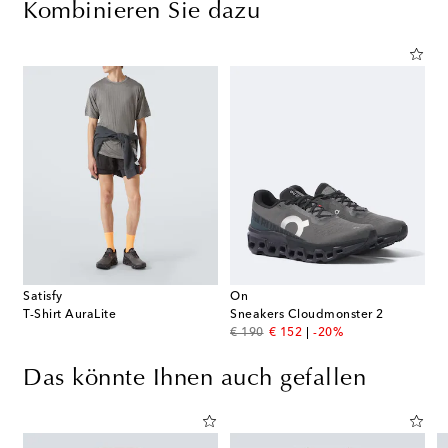
Kombinieren Sie dazu
Satisfy
On
T-Shirt AuraLite
Sneakers Cloudmonster 2
original price
discount price
€ 190
€ 152
-20%
Das könnte Ihnen auch gefallen