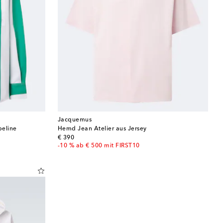
Jacquemus
eline
Hemd Jean Atelier aus Jersey
original price
€ 390
-10 % ab € 500 mit FIRST10