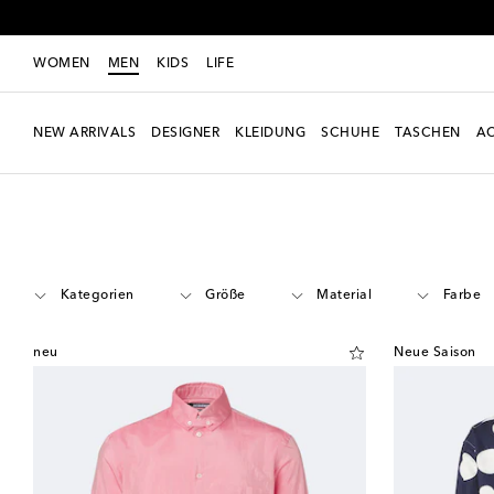
WOMEN
MEN
KIDS
LIFE
NEW ARRIVALS
DESIGNER
KLEIDUNG
SCHUHE
TASCHEN
AC
Men
Designer
Jacquemus
Kleidung
Hemden
Casual
Kategorien
Größe
Material
Farbe
neu
Neue Saison