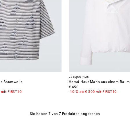
Jacquemus
us Baumwolle
Hemd Haut Marin aus einem Baum
original price
€ 650
 mit FIRST10
-10 % ab € 500 mit FIRST10
Sie haben 7 von 7 Produkten angesehen