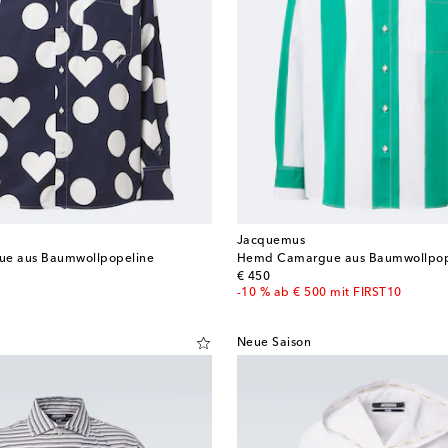
Jacquemus
e aus Baumwollpopeline
Hemd Camargue aus Baumwollpop
original price
€ 450
-10 % ab € 500 mit FIRST10
Neue Saison