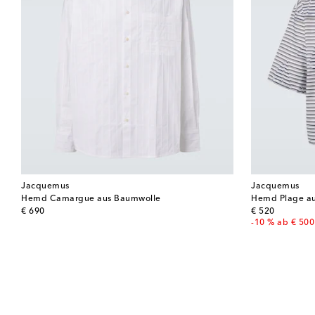
Jacquemus
Jacquemus
Hemd Camargue aus Baumwolle
Hemd Plage a
original price
original price
€ 690
€ 520
-10 % ab € 500