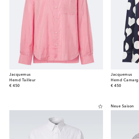
Jacquemus
Jacquemus
Hemd Tailleur
Hemd Camargu
original price
original price
€ 450
€ 450
Neue Saison