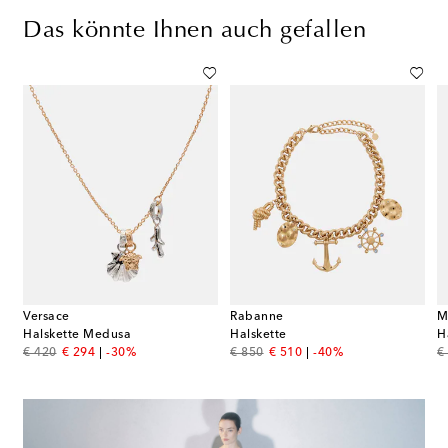
Das könnte Ihnen auch gefallen
Versace
Rabanne
M
Halskette Medusa
Halskette
H
original price
discount price
original price
discount price
or
€ 420
€ 294
-30%
€ 850
€ 510
-40%
€