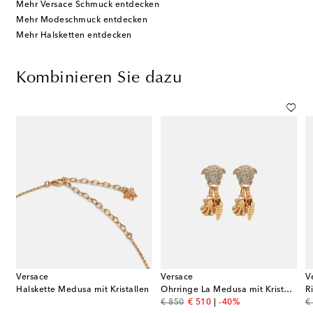
Mehr Versace Schmuck entdecken
Mehr Modeschmuck entdecken
Mehr Halsketten entdecken
Kombinieren Sie dazu
Versace
Versace
V
Halskette Medusa mit Kristallen
Ohrringe La Medusa mit Kristallen
R
original price
discount price
or
€ 850
€ 510
-40%
€