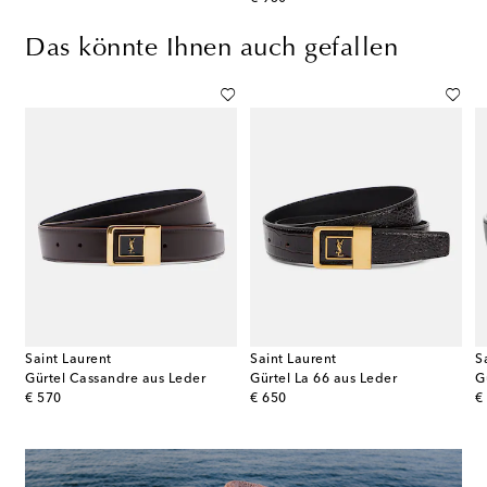
Das könnte Ihnen auch gefallen
Saint Laurent
Saint Laurent
S
Gürtel Cassandre aus Leder
Gürtel La 66 aus Leder
G
original price
original price
or
€ 570
€ 650
€