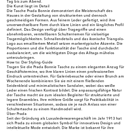
Tag bis zum Abend.
Die Kunst liegt im Detail
Die Tasche Prada Bonnie demonstriert die Meisterschaft des
Hauses in der Gestaltung von strukturierten und dennoch
geschmeidigen Formen. Aus feinem Leder gefertigt, wird ihre
unverwechselbare Form durch klare Linien und ein längliches Profil
definiert. Das Design verfügt über Tragegriffe und einen
abnehmbaren, verstellbaren Schulterriemen für vielseitige
Tragemöglichkeiten. Schnallendetails und das ikonische Triangolo-
Logo aus emailliertem Metall setzen markentypische Akzente. Die
Proportionen und die Funktionalität der Tasche sind durchdacht
ausbalanciert, um die wichtigsten Dinge des Alltags mühelos
unterzubringen.
How to: Der Styling-Guide
Tragen Sie die Prada Bonnie Tasche zu einem eleganten Anzug für
Geschäftstermine, wo ihre klaren Linien einen professionellen
Eindruck unterstreichen. Für Galeriebesuche oder einen Brunch am
Wochenende kombinieren Sie sie mit einem fließenden
Seidenkleid und minimalistischen Sandalen, wobei das weiße
Leder einen frischen Kontrast bildet. Die anpassungsfähige Natur
der Tasche macht sie zum idealen Begleiter für strukturierte und
legere Ensembles. Ihre mittlere Größe sorgt für Praktikabilität in
verschiedenen Situationen, sodass sie je nach Anlass von einer
Schultertasche zu einem Handmodell wird.
Über Prada
Seit der Gründung als Luxuslederwarengeschäft im Jahr 1913 hat
sich Prada zu einem globalen Symbol für innovatives Design und
intellektuelle Mode entwickelt. Die Marke ist bekannt für ihre