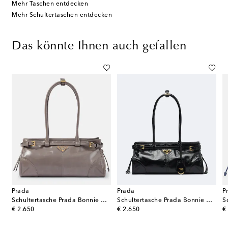
Mehr Taschen entdecken
Mehr Schultertaschen entdecken
Das könnte Ihnen auch gefallen
Prada
Prada
P
asche Prada Dada aus Leder
Schultertasche Prada Bonnie Medium aus Leder
Schultertasche Prada Bonnie Medium aus Leder
original price
original price
or
€ 2.650
€ 2.650
€