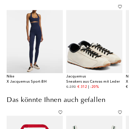
Nike
Jacquemus
N
X Jacquemus Sport-BH
Sneakers aus Canvas mit Leder
X
original price
discount price
or
€ 390
€ 312
-20%
€
Das könnte Ihnen auch gefallen