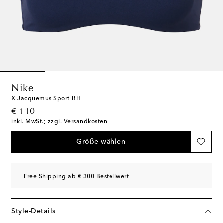
Nike
X Jacquemus Sport-BH
original price
€ 110
inkl. MwSt.; zzgl. Versandkosten
Größe wählen
Free Shipping ab € 300 Bestellwert
Style-Details