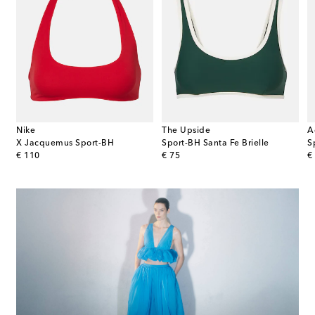
Nike
The Upside
A
X Jacquemus Sport-BH
Sport-BH Santa Fe Brielle
S
original price
original price
or
€ 110
€ 75
€