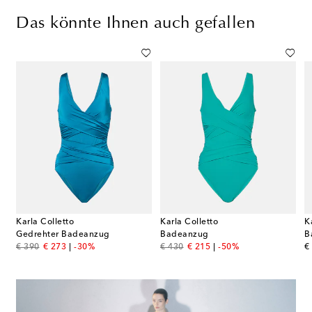
Das könnte Ihnen auch gefallen
Karla Colletto
Karla Colletto
K
n
Gedrehter Badeanzug
Badeanzug
B
original price
discount price
original price
discount price
or
€ 390
€ 273
-30%
€ 430
€ 215
-50%
€