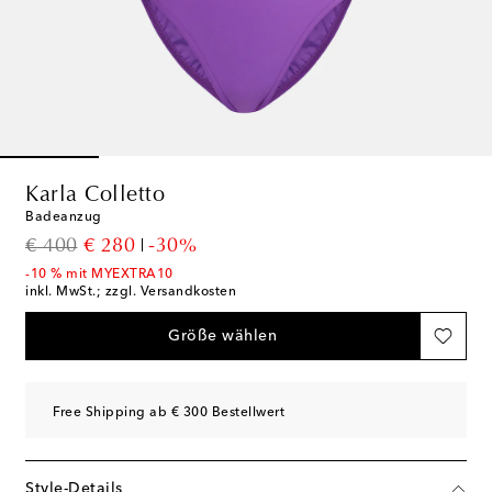
Karla Colletto
Badeanzug
original price
discount price
€ 400
€ 280
-30%
-10 % mit MYEXTRA10
inkl. MwSt.; zzgl. Versandkosten
Größe wählen
Free Shipping ab € 300 Bestellwert
Style-Details