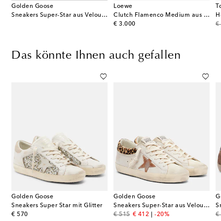
Golden Goose
Loewe
T
ergoldet
Sneakers Super-Star aus Veloursleder
Clutch Flamenco Medium aus Leder
H
original price
or
€ 3.000
€
Das könnte Ihnen auch gefallen
Golden Goose
Golden Goose
G
ers Ball Star aus Veloursleder
Sneakers Super Star mit Glitter
Sneakers Super-Star aus Veloursleder
original price
original price
discount price
or
€ 570
€ 515
€ 412
-20%
€