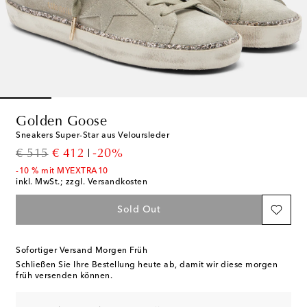
Golden Goose
Sneakers Super-Star aus Veloursleder
original price
discount price
€ 515
€ 412
-20%
-10 % mit MYEXTRA10
inkl. MwSt.; zzgl. Versandkosten
Sold Out
Sofortiger Versand Morgen Früh
Schließen Sie Ihre Bestellung heute ab, damit wir diese morgen
früh versenden können.