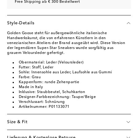
Free Shipping ab € 300 Bestellwert
Style-Details
Golden Goose steht für außergewöhnliche italienische
Handwerkskunst, die von erfahrenen Künstlern in den
venezianischen Ateliers der Brand ausgeübt wird. Diese Version
der legendären Super-Star Sneakers wurde sorgfältig aus
grauem Veloursleder gefertigt.
Obermaterial: Leder (Veloursleder)
Futter: Stoff, Leder
Sohle: Innensohle aus Leder, Laufsohle aus Gummi
Farbe: Grau
Kappenform: runde Zehenpartie
Made in Italy
Inklusive: Staubbeutel, Schuhkarton
Designer-Farbbezeichnung: Taupe/Beige
Verschlussart: Schnürung
Artikelnummer: P01133071
Size & Fit
Lieferung & Kostenlose Retoure