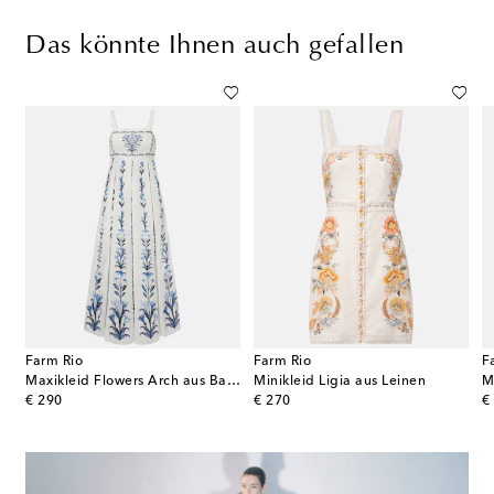
Das könnte Ihnen auch gefallen
Farm Rio
Farm Rio
F
Maxikleid Flowers Arch aus Baumwolle
Minikleid Ligia aus Leinen
original price
original price
or
€ 290
€ 270
€