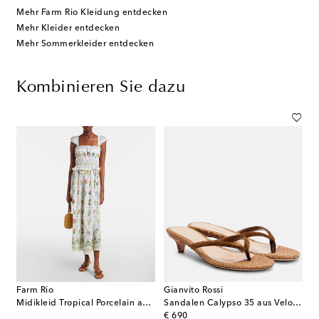
Mehr Farm Rio Kleidung entdecken
Mehr Kleider entdecken
Mehr Sommerkleider entdecken
Kombinieren Sie dazu
Farm Rio
Gianvito Rossi
Midikleid Tropical Porcelain aus Baumwolle
Sandalen Calypso 35 aus Veloursleder
original price
€ 690