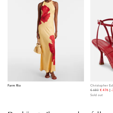
Farm Rio
Christopher Es
original price
discount
€ 680
€ 476
Sold out