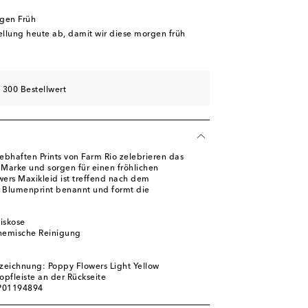
rgen Früh
tellung heute ab, damit wir diese morgen früh
 300 Bestellwert
lebhaften Prints von Farm Rio zelebrieren das
 Marke und sorgen für einen fröhlichen
wers Maxikleid ist treffend nach dem
 Blumenprint benannt und formt die
iskose
chemische Reinigung
zeichnung: Poppy Flowers Light Yellow
opfleiste an der Rückseite
 P01194894