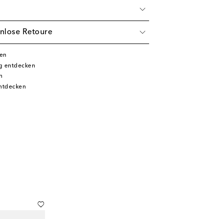
nlose Retoure
ken
g entdecken
n
ntdecken