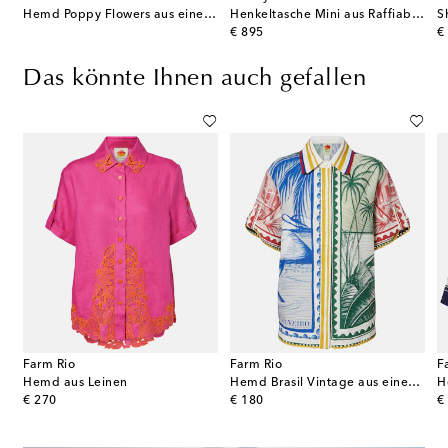
Hemd Poppy Flowers aus einem Leinengemisch
Henkeltasche Mini aus Raffiabast
original price
or
€ 895
€
Das könnte Ihnen auch gefallen
Farm Rio
Farm Rio
F
ri aus einem Seidengemisch
Hemd aus Leinen
Hemd Brasil Vintage aus einem Leinengemisch
H
original price
original price
or
€ 270
€ 180
€