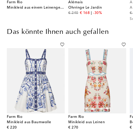
Farm Rio
Alémais
A
tasche Lysia Mini
Minikleid aus einem Leinengemisch
Ohrringe Le Jardin
A
original price
discount price
or
€ 240
€ 168
-30%
€
S
Das könnte Ihnen auch gefallen
Farm Rio
Farm Rio
F
Minikleid aus Baumwolle
Minikleid aus Leinen
original price
original price
or
€ 220
€ 270
€