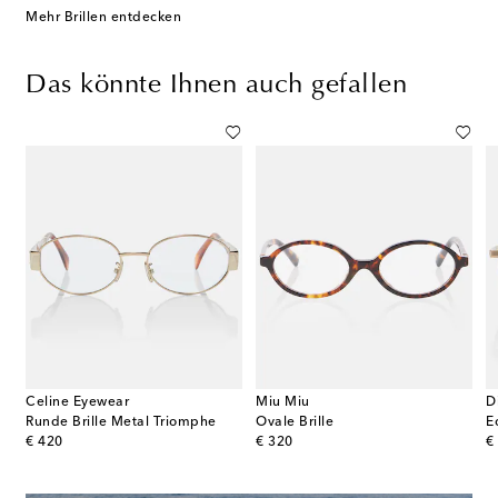
Mehr Brillen entdecken
Das könnte Ihnen auch gefallen
Celine Eyewear
Miu Miu
D
Runde Brille Metal Triomphe
Ovale Brille
E
original price
original price
or
€ 420
€ 320
€