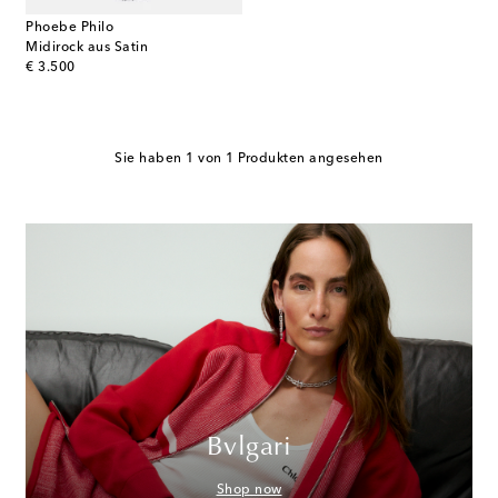
Phoebe Philo
Midirock aus Satin
original price
€ 3.500
Sie haben 1 von 1 Produkten angesehen
Bvlgari
Shop now