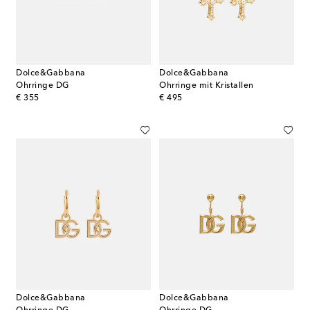
Dolce&Gabbana
Dolce&Gabbana
Ohrringe DG
Ohrringe mit Kristallen
original price
original price
€ 355
€ 495
Dolce&Gabbana
Dolce&Gabbana