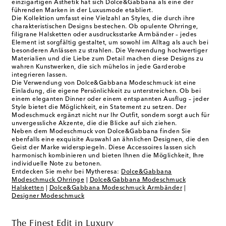
einzigartigen Ästhetik hat sich Dolce&Gabbana als eine der
führenden Marken in der Luxusmode etabliert.
Die Kollektion umfasst eine Vielzahl an Styles, die durch ihre
charakteristischen Designs bestechen. Ob opulente Ohrringe,
filigrane Halsketten oder ausdrucksstarke Armbänder – jedes
Element ist sorgfältig gestaltet, um sowohl im Alltag als auch bei
besonderen Anlässen zu strahlen. Die Verwendung hochwertiger
Materialien und die Liebe zum Detail machen diese Designs zu
wahren Kunstwerken, die sich mühelos in jede Garderobe
integrieren lassen.
Die Verwendung von Dolce&Gabbana Modeschmuck ist eine
Einladung, die eigene Persönlichkeit zu unterstreichen. Ob bei
einem eleganten Dinner oder einem entspannten Ausflug – jeder
Style bietet die Möglichkeit, ein Statement zu setzen. Der
Modeschmuck ergänzt nicht nur Ihr Outfit, sondern sorgt auch für
unvergessliche Akzente, die die Blicke auf sich ziehen.
Neben dem Modeschmuck von Dolce&Gabbana finden Sie
ebenfalls eine exquisite Auswahl an ähnlichen Designen, die den
Geist der Marke widerspiegeln. Diese Accessoires lassen sich
harmonisch kombinieren und bieten Ihnen die Möglichkeit, Ihre
individuelle Note zu betonen.
Entdecken Sie mehr bei Mytheresa:
Dolce&Gabbana
Modeschmuck Ohrringe
|
Dolce&Gabbana Modeschmuck
Halsketten
|
Dolce&Gabbana Modeschmuck Armbänder
|
Designer Modeschmuck
The Finest Edit in Luxury