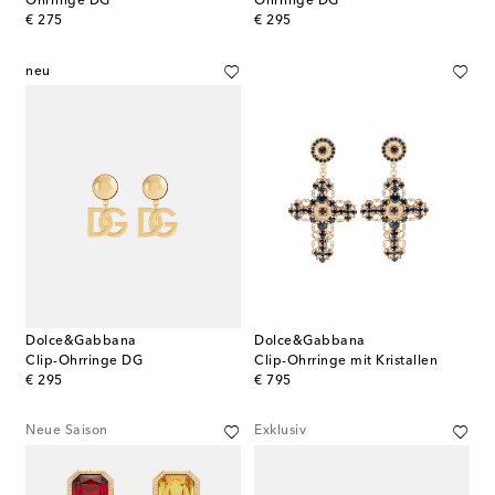
Ohrringe DG
Ohrringe DG
original price
original price
€ 275
€ 295
neu
Dolce&Gabbana
Dolce&Gabbana
Clip-Ohrringe DG
Clip-Ohrringe mit Kristallen
original price
original price
€ 295
€ 795
Neue Saison
Exklusiv