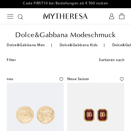
-10 % bei Ihrer ersten Bestellung auf ausgewählte Styles
Dolce&Gabbana Modeschmuck
Dolce&Gabbana Men
Dolce&Gabbana Kids
Dolce&Ga
Filter
Sortieren nach
neu
Neue Saison