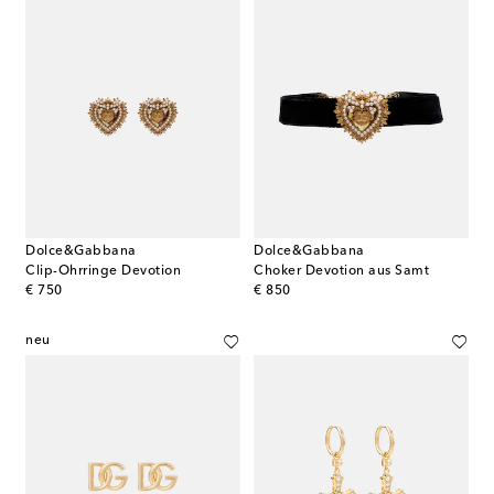
Dolce&Gabbana
Dolce&Gabbana
Clip-Ohrringe Devotion
Choker Devotion aus Samt
original price
original price
€ 750
€ 850
neu