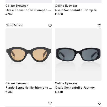
Celine Eyewear
Celine Eyewear
Ovale Sonnenbrille Triomphe Mini 02
Ovale Sonnenbrille Triomphe
original price
original price
€ 360
€ 360
Neue Saison
Celine Eyewear
Celine Eyewear
Runde Sonnenbrille Triomphe Mini
Ovale Sonnenbrille Journey
original price
original price
€ 360
€ 440