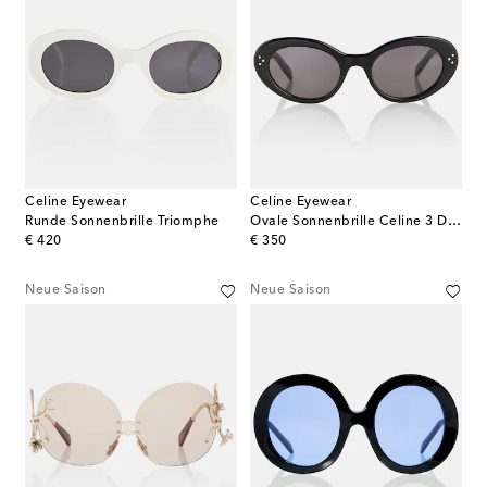
Celine Eyewear
Celine Eyewear
Runde Sonnenbrille Triomphe
Ovale Sonnenbrille Celine 3 Dots
original price
original price
€ 420
€ 350
Neue Saison
Neue Saison