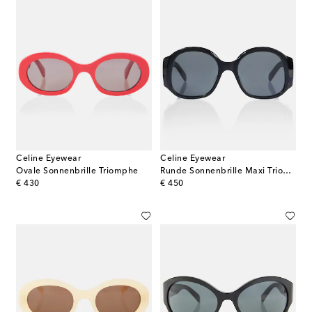
Celine Eyewear
Celine Eyewear
Ovale Sonnenbrille Triomphe
Runde Sonnenbrille Maxi Triomphe
original price
original price
€ 430
€ 450