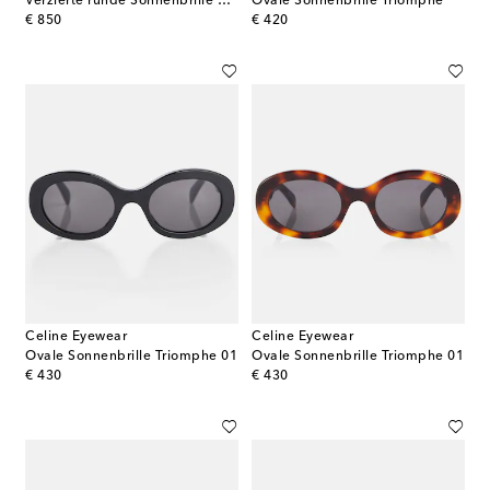
Verzierte runde Sonnenbrille Bold 3 Dots
Ovale Sonnenbrille Triomphe
original price
original price
€ 850
€ 420
Celine Eyewear
Celine Eyewear
Ovale Sonnenbrille Triomphe 01
Ovale Sonnenbrille Triomphe 01
original price
original price
€ 430
€ 430