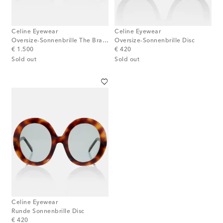
Celine Eyewear
Celine Eyewear
Oversize-Sonnenbrille The Branch
Oversize-Sonnenbrille Disc
original price
original price
€ 1.500
€ 420
Sold out
Sold out
Celine Eyewear
Runde Sonnenbrille Disc
original price
€ 420