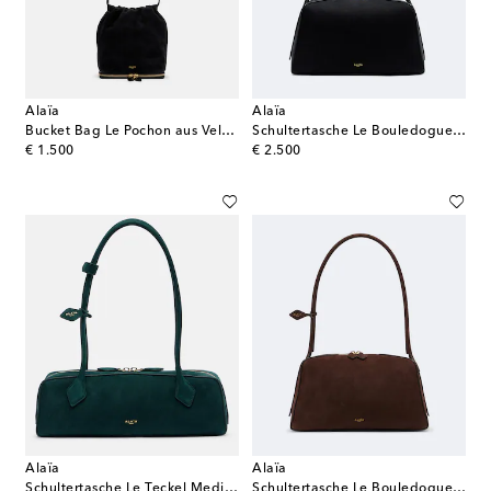
Alaïa
Alaïa
Bucket Bag Le Pochon aus Veloursleder
Schultertasche Le Bouledogue Medium
original price
original price
€ 1.500
€ 2.500
Alaïa
Alaïa
Schultertasche Le Teckel Medium aus Leder
Schultertasche Le Bouledogue Medium aus Leder