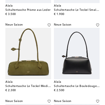
Alaïa
Alaïa
Schultertasche Prisme aus Leder
Schultertasche Le Teckel Small aus Satin
original price
original price
€ 3.500
€ 1.900
Neue Saison
Neue Saison
Alaïa
Alaïa
Schultertasche Le Teckel Medium aus Veloursleder
Schultertasche Le Bouledouge Medium aus Leder
original price
original price
€ 2.300
€ 2.500
Neue Saison
Neue Saison