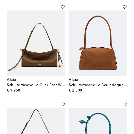
Alaïa
Alaïa
Schultertasche Le Click East West Medium
Schultertasche Le Bouledogue aus Leder
original price
original price
€ 1.950
€ 2.500