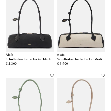
Alaïa
Alaïa
Schultertasche Le Teckel Medium
Schultertasche Le Teckel Medium aus Canvas
original price
original price
€ 2.300
€ 1.900