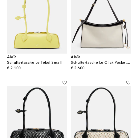
Alaïa
Alaïa
Schultertasche Le Tekel Small
Schultertasche Le Click Pocket Large aus Canvas
original price
original price
€ 2.100
€ 2.600