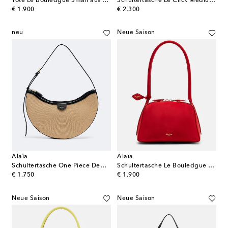
Tote Le Bouledgue Small aus Leder
Schultertasche Le Click Medium aus Canvas
original price
original price
€ 1.900
€ 2.300
neu
Neue Saison
Alaïa
Alaïa
Schultertasche One Piece Demi Lune Small
Schultertasche Le Bouledgue Small aus Veloursleder
original price
original price
€ 1.750
€ 1.900
Neue Saison
Neue Saison