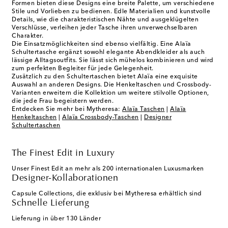
Formen bieten diese Designs eine breite Palette, um verschiedene
Stile und Vorlieben zu bedienen. Edle Materialien und kunstvolle
Details, wie die charakteristischen Nähte und ausgeklügelten
Verschlüsse, verleihen jeder Tasche ihren unverwechselbaren
Charakter.
Die Einsatzmöglichkeiten sind ebenso vielfältig. Eine Alaïa
Schultertasche ergänzt sowohl elegante Abendkleider als auch
lässige Alltagsoutfits. Sie lässt sich mühelos kombinieren und wird
zum perfekten Begleiter für jede Gelegenheit.
Zusätzlich zu den Schultertaschen bietet Alaïa eine exquisite
Auswahl an anderen Designs. Die Henkeltaschen und Crossbody-
Varianten erweitern die Kollektion um weitere stilvolle Optionen,
die jede Frau begeistern werden.
Entdecken Sie mehr bei Mytheresa:
Alaïa Taschen
|
Alaïa
Henkeltaschen
|
Alaïa Crossbody-Taschen
|
Designer
Schultertaschen
The Finest Edit in Luxury
Unser Finest Edit an mehr als 200 internationalen Luxusmarken
Designer-Kollaborationen
Capsule Collections, die exklusiv bei Mytheresa erhältlich sind
Schnelle Lieferung
Lieferung in über 130 Länder