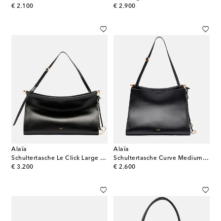
original price
original price
€ 2.100
€ 2.900
Alaïa
Alaïa
Schultertasche Le Click Large aus Leder
Schultertasche Curve Medium aus Leder
original price
original price
€ 3.200
€ 2.600