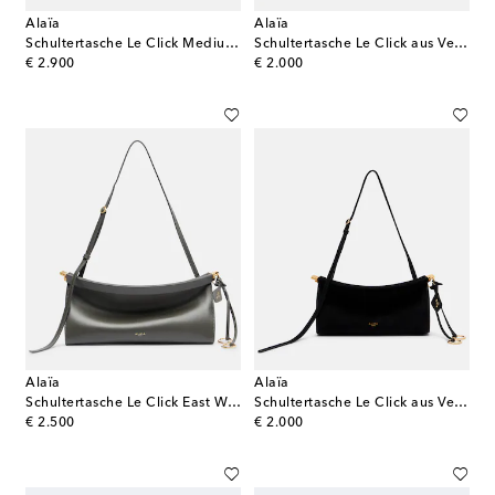
Alaïa
Alaïa
Schultertasche Le Click Medium aus Leder
Schultertasche Le Click aus Veloursleder
original price
original price
€ 2.900
€ 2.000
Alaïa
Alaïa
Schultertasche Le Click East West Medium
Schultertasche Le Click aus Veloursleder
original price
original price
€ 2.500
€ 2.000