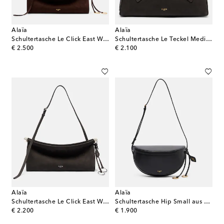
Alaïa
Alaïa
Schultertasche Le Click East West Medium
Schultertasche Le Teckel Medium
original price
original price
€ 2.500
€ 2.100
Alaïa
Alaïa
Schultertasche Le Click East West Medium
Schultertasche Hip Small aus Leder
original price
original price
€ 2.200
€ 1.900