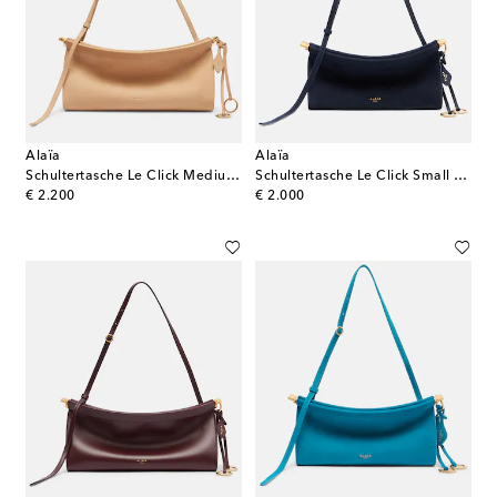
Alaïa
Alaïa
Schultertasche Le Click Medium aus Leder
Schultertasche Le Click Small aus Veloursleder
original price
original price
€ 2.200
€ 2.000