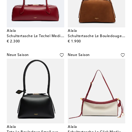
Alaïa
Alaïa
Schultertasche Le Techel Medium
Schultertasche Le Bouledouge aus Veloursleder
original price
original price
€ 2.300
€ 1.900
Neue Saison
Neue Saison
Alaïa
Alaïa