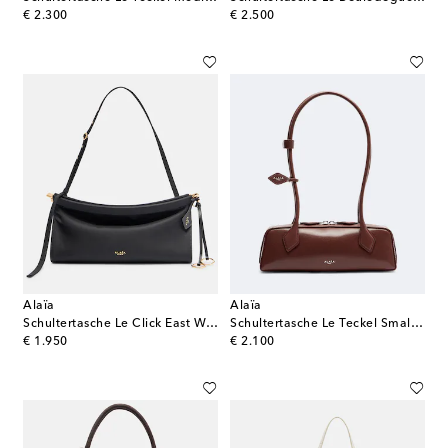
original price
original price
€ 2.300
€ 2.500
Alaïa
Alaïa
Schultertasche Le Click East West Medium
Schultertasche Le Teckel Small aus Leder
original price
original price
€ 1.950
€ 2.100