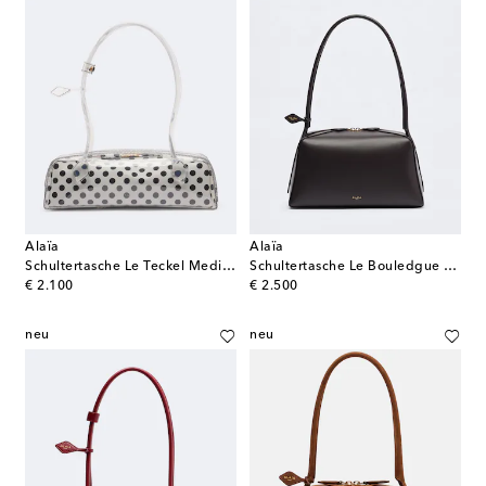
Alaïa
Alaïa
Schultertasche Le Teckel Medium
Schultertasche Le Bouledgue Medium aus Leder
original price
original price
€ 2.100
€ 2.500
neu
neu