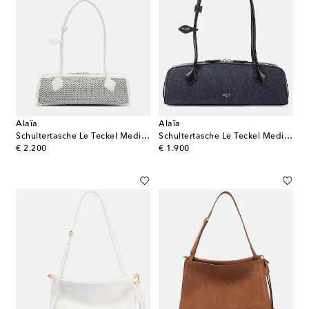
Alaïa
Alaïa
Schultertasche Le Teckel Medium aus Leder
Schultertasche Le Teckel Medium aus Denim
original price
original price
€ 2.200
€ 1.900