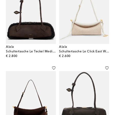
Alaïa
Alaïa
Schultertasche Le Teckel Medium aus Veloursleder
Schultertasche Le Click East West Small
original price
original price
€ 2.800
€ 2.600