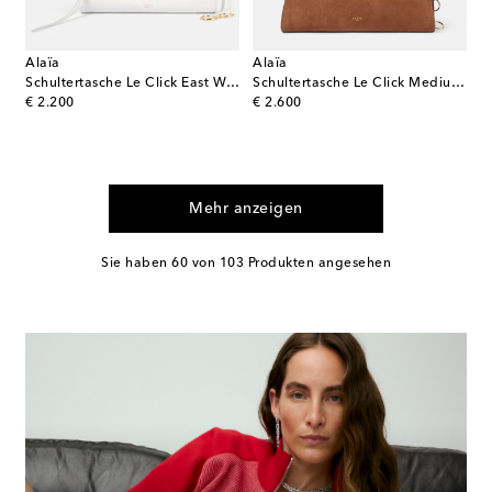
Alaïa
Alaïa
Schultertasche Le Click East West Small aus Leder
Schultertasche Le Click Medium aus Veloursleder
original price
original price
€ 2.200
€ 2.600
Mehr anzeigen
Sie haben 60 von 103 Produkten angesehen