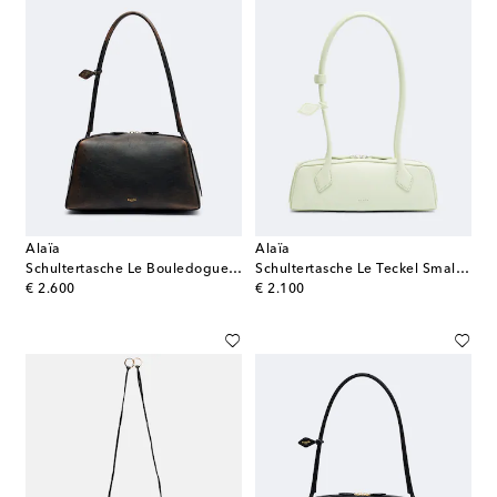
Alaïa
Alaïa
Schultertasche Le Bouledogue aus Leder
Schultertasche Le Teckel Small aus Leder
original price
original price
€ 2.600
€ 2.100