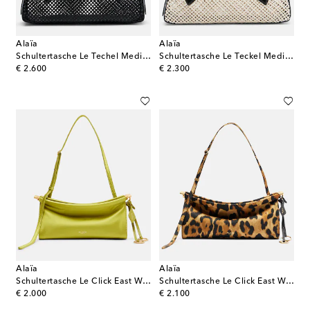
Alaïa
Alaïa
Schultertasche Le Techel Medium
Schultertasche Le Teckel Medium
original price
original price
€ 2.600
€ 2.300
Alaïa
Alaïa
Schultertasche Le Click East West Small aus Satin
Schultertasche Le Click East West Medium
original price
original price
€ 2.000
€ 2.100