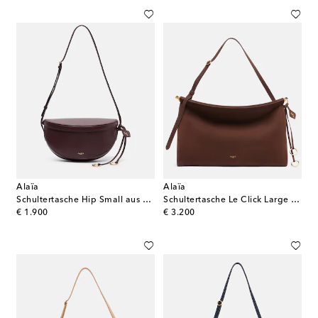
Alaïa
Alaïa
Schultertasche Hip Small aus Leder
Schultertasche Le Click Large aus Leder
original price
original price
€ 1.900
€ 3.200