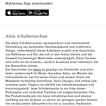
Mytheresa App downloaden
Alaïa Schultertaschen
Die Alaïa Schultertaschen repräsentieren eine harmonische
Verbindung von kunstvoller Handwerkskunst und modernem
Design. Jedes Modell dieser Kollektion erzählt eine Geschichte
von Raffinesse und Stil, die sich in den feinen Details und der
Auswahl hochwertiger Materialien widerspiegelt. Diese Taschen
sind nicht nur Accessoires, sondern Ausdruck einer Lebensart, die
das Besondere schätzt.
Die Geschichte von
Alaïa
ist geprägt von Kreativität und einer
tiefen Leidenschaft für Mode. Azzedine Alaïa, ein Meister der
Schneiderkunst, hat mit seiner Vision und seinem Talent die
Modewelt nachhaltig beeinflusst. Seine Designs sind zeitlos und
verleihen jeder Trägerin ein Gefühl von Selbstbewusstsein und
Anziehungskraft. Jede Schultertasche ist ein Erbe dieser
Philosophie und verbindet Tradition mit zeitgenössischem Chic.
Die Produktmerkmale der Alaïa Schultertaschen sind ebenso
vielfältig wie die Anlässe, zu denen sie getragen werden können.
Von strukturierten Silhouetten bis hin zu weichen, fließenden