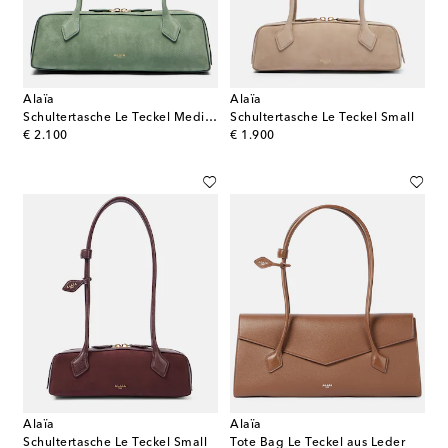
Alaïa
Alaïa
Schultertasche Le Teckel Medium
Schultertasche Le Teckel Small
original price
original price
€ 2.100
€ 1.900
Alaïa
Alaïa
Schultertasche Le Teckel Small
Tote Bag Le Teckel aus Leder