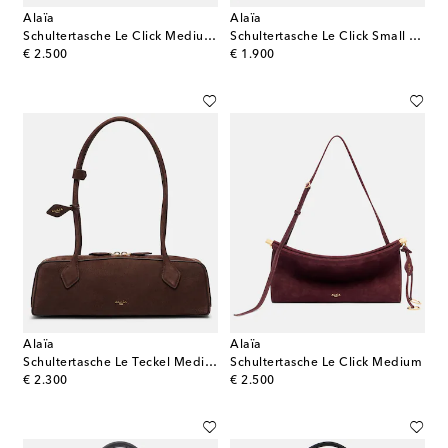
Alaïa
Alaïa
Schultertasche Le Click Medium aus Leder
Schultertasche Le Click Small aus Veloursleder
original price
original price
€ 2.500
€ 1.900
Alaïa
Alaïa
Schultertasche Le Teckel Medium
Schultertasche Le Click Medium
original price
original price
€ 2.300
€ 2.500