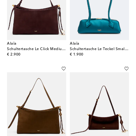
Alaïa
Alaïa
Schultertasche Le Click Medium aus Leder
Schultertasche Le Teckel Small aus Satin
original price
original price
€ 2.900
€ 1.900