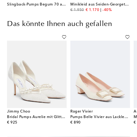
Slingback-Pumps Begum 70 aus Satin
Minikleid aus Seiden-Georgette mit Spitze
original price
discount price
€ 1.950
€ 1.170
-40%
Das könnte Ihnen auch gefallen
Jimmy Choo
Roger Vivier
A
Bridal Pumps Aurelie mit Glitter und Zierperlen
Pumps Belle Vivier aus Lackleder
M
original price
original price
or
€ 925
€ 890
€