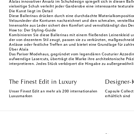
Alaïas innovativer Ansatz im Schuhdesign spiegelt sich in diesen Ball
vielseitige Schuh verleiht jeder Garderobe eine interessante textur
Die Kunst liegt im Detail
Diese Ballerinas drücken durch eine durchdachte Materialkomposition
Veloursleder die Konturen nachzeichnet und den schmalen, verstellba
Innensohle aus Leder sichert den Komfort und vervollständigt das De
How to: Der Styling-Guide
Kombinieren Sie diese Ballerinas mit einem fließenden Leinenkleid
der von dezentem Stil zeugt, passen sie zu verkürzten, maßgeschneid
Anlässe oder festliche Treffen an und bietet eine Grundlage für zahlr
Über Alaïa
Das Pariser Modehaus, gegründet vom legendären Couturier Azzedine
aufwendige Lasercuts, überträgt die Marke ihre architektonische Präz
interpretieren. Jedes Stück verkörpert die Hingabe zu außergewöhnl
The Finest Edit in Luxury
Designer-
Unser Finest Edit an mehr als 200 internationalen
Capsule Collect
Luxusmarken
erhältlich sind