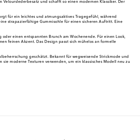
hem Velourslederbesatz und schafft so einen modernen Klassiker. Der
rgt für ein leichtes und atmungsaktives Tragegefühl, während
ne strapazierfähige Gummisohle für einen sicheren Auftritt. Eine
tag oder einen entspannten Brunch am Wochenende. Für einen Look,
nen feinen Akzent. Das Design passt sich mühelos an formelle
ialbeherrschung geschätzt. Bekannt für wegweisende Strickmode und
ndem sie moderne Texturen verwenden, um ein klassisches Modell neu zu