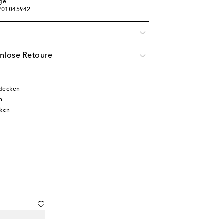
ige
 P01045942
nlose Retoure
tdecken
n
cken