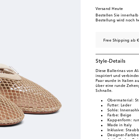
EU 40.5
Auf die Wun
Versand Heute
EU 41
Letzter Artike
Bestellen Sie innerhal
Bestellung wird noch h
EU 41.5
Auf die Wun
EU 42
Auf die Wunsc
Free Shipping ab €
Style-Details
Diese Ballerinas von A
inspiriert und verbinde
Paar wurde in Italien a
über eine runde Zehenp
Schnalle.
Obermaterial: Sto
Futter: Leder
Sohle: Innensohl
Farbe: Beige
Kappenform: run
Made in Italy
Inklusive: Staub
Designer-Farbbe