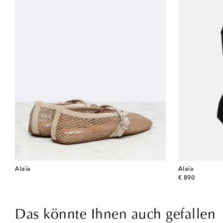
Alaïa
Alaïa
original price
€ 890
Das könnte Ihnen auch gefallen