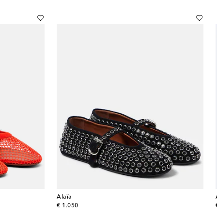
Alaïa
original price
€ 1.050