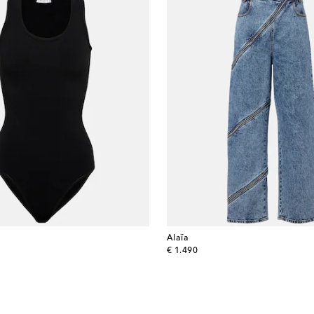
Alaïa
original price
€ 1.490