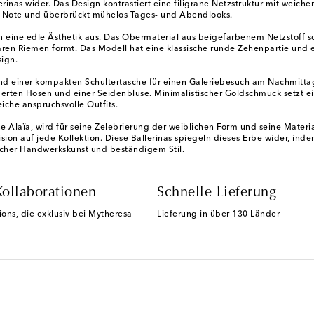
erinas wider. Das Design kontrastiert eine filigrane Netzstruktur mit weic
ale Note und überbrückt mühelos Tages- und Abendlooks.
 eine edle Ästhetik aus. Das Obermaterial aus beigefarbenem Netzstoff so
ren Riemen formt. Das Modell hat eine klassische runde Zehenpartie und ei
sign.
 und einer kompakten Schultertasche für einen Galeriebesuch am Nachmit
erten Hosen und einer Seidenbluse. Minimalistischer Goldschmuck setzt ei
eiche anspruchsvolle Outfits.
 Alaïa, wird für seine Zelebrierung der weiblichen Form und seine Mater
ision auf jede Kollektion. Diese Ballerinas spiegeln dieses Erbe wider, i
icher Handwerkskunst und beständigem Stil.
Kollaborationen
Schnelle Lieferung
ions, die exklusiv bei Mytheresa
Lieferung in über 130 Länder