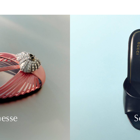
nesse
S