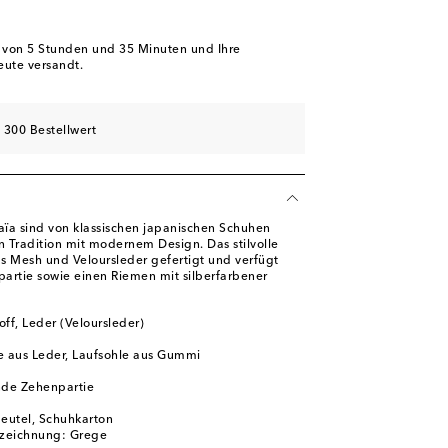
schliste
l
b von
5 Stunden und 35 Minuten
und Ihre
eute versandt.
schliste
hliste
 300 Bestellwert
laïa sind von klassischen japanischen Schuhen
n Tradition mit modernem Design. Das stilvolle
us Mesh und Veloursleder gefertigt und verfügt
artie sowie einen Riemen mit silberfarbener
ff, Leder (Veloursleder)
e aus Leder, Laufsohle aus Gummi
de Zehenpartie
beutel, Schuhkarton
zeichnung: Grege