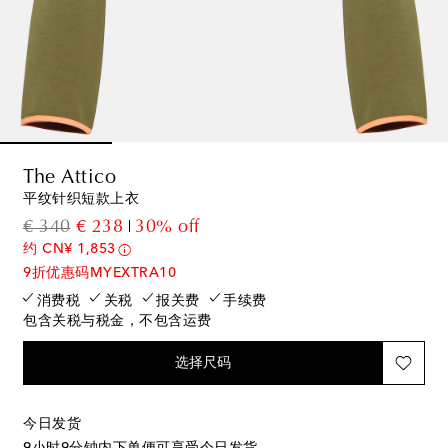
The Attico
平纹针织短款上衣
original price
discount price
€ 340
€ 238
30% off
约 CN¥ 1,853
9折优惠码MYEXTRA10
消费税
关税
报关费
手续费
包含关税与税金，不包含运费
选择尺码
今日发货
9小时9分钟
内下单便可享受今日发货。