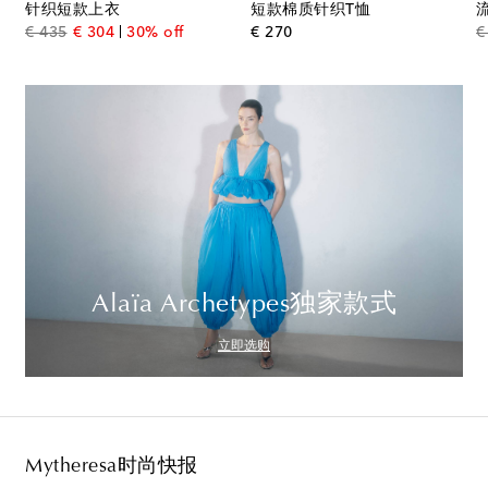
针织短款上衣
短款棉质针织T恤
original price
discount price
original price
€ 435
€ 304
30% off
€ 270
€
Alaïa Archetypes独家款式
立即选购
Mytheresa时尚快报