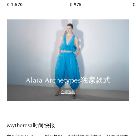
original price
original price
€ 1,570
€ 975
€
Alaïa Archetypes独家款式
立即选购
Mytheresa时尚快报