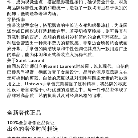
件，成为视觉焦点，搭配隐形磁性按扣，确保安全开合。材质
与品牌标志性元素的和谐统一，造就了一款均衡且易于识别的
配饰，低调诠释奢华内涵。
穿搭指南
携带这款手拿包，搭配飘逸的中长连衣裙和绑带凉鞋，为花园
派对或日间仪式打造精致造型。若要切换至晚装，则可将其与
剪裁利落的西裤、柔顺的真丝衬衫和简约的金色耳环搭配。这
种组合营造出一种毫不费力的精致感，非常适合晚餐约会或画
廊开幕。手拿包的简洁线条和中性色调使其成为一款用途广泛
的单品，能为休闲和正式着装注入沉稳气质。
关于Saint Laurent
由同名设计师创立的Saint Laurent时装屋，以其现代、自信的
巴黎风尚视野，彻底改变了女装设计。品牌的深厚底蕴建立在
无可挑剔的剪裁、自信的态度以及对阳刚与阴柔元素的巧妙运
用之上。Uptown手拿包完美捕捉了这种精神，将品牌的标志
性设计语言浓缩于小巧优雅的造型之中。每一件作品都体现了
品牌对高品质工艺的执着以及对经典风格的追求。
全新奢侈正品
100%全新奢侈正品保证
出色的奢侈时尚精选