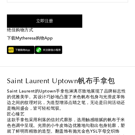
我同意接受来自Mytheresa的短信服务
立即注册
绝佳购物方式
下载Mytheresa购物App
Saint Laurent Uptown帆布手拿包
Saint Laurent的Uptown手拿包淋漓尽致地展现了品牌标志性
的优雅美学。其设计巧妙地凸显了米色帆布包身与光滑皮革饰
边之间的纹理对比，为造型增添点睛之笔，无论是日间活动还
是晚间盛会，皆可轻松驾驭。
匠心臻艺
这款手拿包采用利落的信封式廓形，选用触感细腻的帆布于米
色色调中呈现。光滑的小牛皮饰边优雅地勾勒出包身轮廓，塑
就了鲜明而精致的造型。翻盖饰有抛光金色YSL字母交织饰