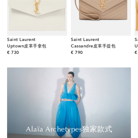
Saint Laurent
Saint Laurent
S
Uptown皮革手拿包
Cassandre皮革手提包
original price
original price
€ 730
€ 790
€
Alaïa Archetypes独家款式