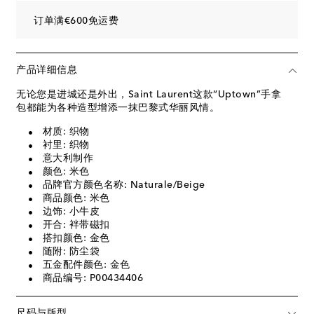
订单满€600免运费
产品详细信息
无论您是进城还是外出，Saint Laurent这款“Uptown”手拿
包都能为各种造型增添一抹巴黎式华丽风情。
材质: 织物
衬里: 织物
意大利制作
颜色: 米色
品牌官方颜色名称: Naturale/Beige
商品颜色: 米色
边饰: 小牛皮
开合: 袢带磁扣
搭扣颜色: 金色
随附: 防尘袋
五金配件颜色: 金色
商品编号: P00434406
尺码与版型