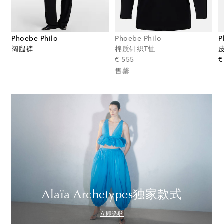
Phoebe Philo
Phoebe Philo
P
阔腿裤
棉质针织T恤
original price
€ 555
€
售罄
Alaïa Archetypes独家款式
立即选购