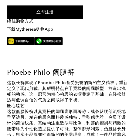
我同意接受来自Mytheresa的短信服务
立即注册
绝佳购物方式
下载Mytheresa购物App
Phoebe Philo 阔腿裤
这款长裤体现了Phoebe Philo备受赞誉的简约主义精神，重新
定义了现代剪裁。其鲜明特点在于宽松的阔腿版型，营造出流
畅的动感。这一廓形为精心构思的衣橱奠定了基础，在轻松舒
适与低调自信的气质之间取得了平衡。
匠心臻艺
这款低腰长裤以其宽松的阔腿廓形而著称，线条从腰部流畅地
垂至裤脚。精选的黑色面料质感独特，垂坠感优雅，突显了设
计的简洁线条。其结构注重造型与比例，利落的褶裥与精致的
腰带环为个性化造型提供了可能。整体廓形利落，凸显修长身
形，忠实于品牌知性而简约的美学理念，成就了一件品质非凡