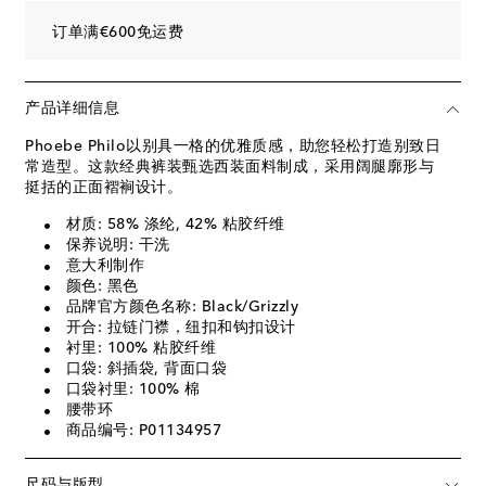
订单满€600免运费
产品详细信息
Phoebe Philo以别具一格的优雅质感，助您轻松打造别致日
常造型。这款经典裤装甄选西装面料制成，采用阔腿廓形与
挺括的正面褶裥设计。
材质: 58% 涤纶, 42% 粘胶纤维
保养说明: 干洗
意大利制作
颜色: 黑色
品牌官方颜色名称: Black/Grizzly
开合: 拉链门襟，纽扣和钩扣设计
衬里: 100% 粘胶纤维
口袋: 斜插袋, 背面口袋
口袋衬里: 100% 棉
腰带环
商品编号: P01134957
尺码与版型