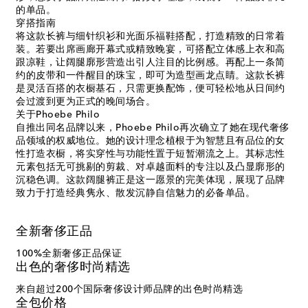
的单品。
穿搭指南
将这款长裤与细针织衫和光面乐福鞋搭配，打造精致的日常着
装。若要出席画廊开幕式或精致晚宴，可搭配立体感上衣和高
跟凉鞋，让阔腿廓形营造出引人注目的比例感。再配上一条简
约的皮带和一件醒目的珠宝，即可为造型画龙点睛。这款长裤
是灵活百搭的衣橱基石，只需更换配饰，便可轻松地从日间约
会过渡到更为正式的晚间场合。
关于Phoebe Philo
自推出同名品牌以来，Phoebe Philo再次确立了她在现代奢侈
品领域的权威地位。她的设计理念植根于为智慧且有品位的女
性打造衣橱，将实穿性与功能性置于短暂潮流之上。其标志性
元素包括无可挑剔的剪裁、对卓越面料的专注以及凸显廓形的
沉稳色调。这款阔腿裤正是这一愿景的完美体现，展现了品牌
致力于打造经典隽永、散发沉静自信魅力的必备单品。
全新奢侈正品
100%全新奢侈正品保证
出色的奢侈时尚精选
来自超过200个国际奢侈设计师品牌的出色时尚精选
全包价格