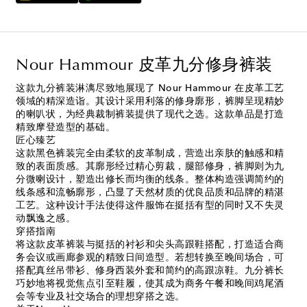
Nour Hammour 皮革九分修身裤装
这款九分裤装淋漓尽致地展现了 Nour Hammour 在皮革工艺
领域的精深造诣。其设计采用利落的修身廓形，裤脚呈现精妙
的喇叭状，为经典裁制裤装提供了现代之选。这款单品是打造
精致摩登造型的基础。
匠心臻艺
这款黑色裤装完全由柔软的皮革制成，营造出亲肤的触感和精
致的表面质感。其廓形经过精心剪裁，腿部修身，裤脚则为九
分微喇设计，塑造出修长而均衡的线条。整体构造强调简约的
线条感和流畅廓形，凸显了天然材质的优良品质和品牌的精湛
工艺。这种设计手法使得这件服饰在挺括有型的同时又不失灵
动飘逸之感。
穿搭指南
将这款皮革裤装与挺括的衬衫和尖头高跟鞋搭配，打造适合商
务会议或画廊参观的精致日间造型。若想转换至晚间场合，可
搭配真丝吊带衫、修身西装外套和简约的高跟凉鞋。九分裤长
巧妙地将视觉焦点引至鞋履，使其成为商务午餐和晚间鸡尾酒
会等专业及社交场合的理想穿搭之选。