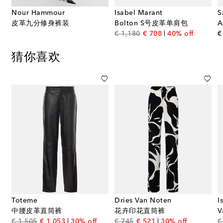
Nour Hammour
Isabel Marant
S
皮革九分修身裤装
Bolton S号皮革单肩包
rice
original price
discount price
€ 1,180
€ 708
40% off
€
猜你喜欢
Toteme
Dries Van Noten
I
中腰皮革直筒裤
花卉印花直筒裤
ce
original price
discount price
original price
discount price
€ 1,505
€ 1,053
30% off
€ 745
€ 521
30% off
€