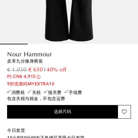
Nour Hammour
皮革九分修身裤装
original price
discount price
€ 1,050
€ 630
40% off
约 CN¥ 4,915
9折优惠码MYEXTRA10
消费税
关税
报关费
手续费
包含关税与税金，不包含运费
选择尺码
今日发货
10小时50分钟
内下单便可享受今日发货。