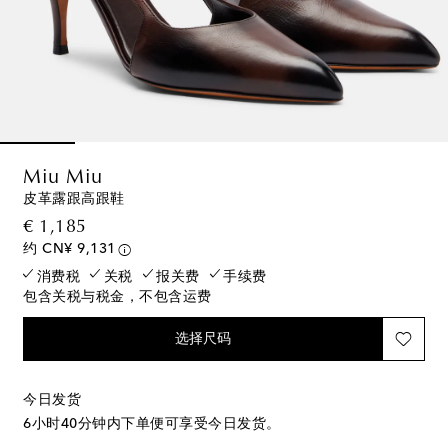
Miu Miu
皮革露跟高跟鞋
original price
€ 1,185
约 CN¥ 9,131
消费税
关税
报关费
手续费
包含关税与税金，不包含运费
选择尺码
今日发货
6小时40分钟
内下单便可享受今日发货。