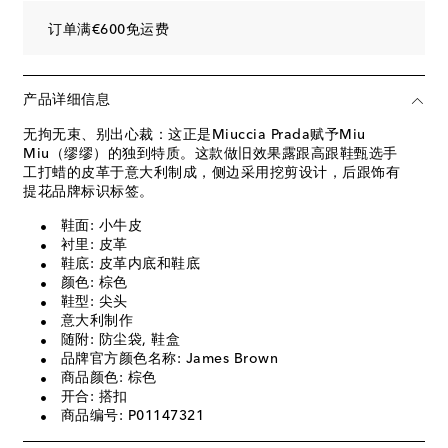
订单满€600免运费
产品详细信息
无拘无束、别出心裁：这正是Miuccia Prada赋予Miu
Miu（缪缪）的独到特质。这款做旧效果露跟高跟鞋甄选手
工打蜡的皮革于意大利制成，侧边采用挖剪设计，后跟饰有
提花品牌标识标签。
鞋面: 小牛皮
衬里: 皮革
鞋底: 皮革内底和鞋底
颜色: 棕色
鞋型: 尖头
意大利制作
随附: 防尘袋, 鞋盒
品牌官方颜色名称: James Brown
商品颜色: 棕色
开合: 搭扣
商品编号: P01147321