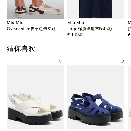
Miu Miu
Miu Miu
M
Gymnasium皮革边饰夹趾凉鞋
Logo棉质珠地布Polo衫
original price
€ 1,060
€
猜你喜欢