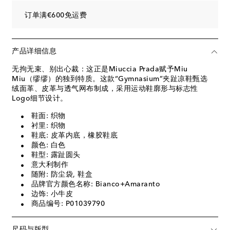
订单满€600免运费
产品详细信息
无拘无束、别出心裁：这正是Miuccia Prada赋予Miu
Miu（缪缪）的独到特质。这款“Gymnasium”夹趾凉鞋甄选
绒面革、皮革与透气网布制成，采用运动鞋廓形与标志性
Logo细节设计。
鞋面: 织物
衬里: 织物
鞋底: 皮革内底，橡胶鞋底
颜色: 白色
鞋型: 露趾圆头
意大利制作
随附: 防尘袋, 鞋盒
品牌官方颜色名称: Bianco+Amaranto
边饰: 小牛皮
商品编号: P01039790
尺码与版型