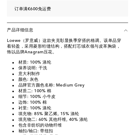
订单满€600免运费
产品详细信息
Loewe（罗意威）这款夹克彰显换季穿搭的格调。该单品穿
着轻盈，采用菱形绗缝结构，搭配灯芯绒衣领与皮革胸袋，
饰以品牌Anagram压花。
材质: 100% 涤纶
保养说明: 干洗
意大利制作
颜色: 灰色
品牌官方颜色名称: Medium Grey
材质二: 100% 棉
细节: 100% 小牛皮
边饰: 100% 棉
衬里: 100% 涤纶
填充物: 85% 聚乙烯, 15% 涤纶
填充物二: 60% 其他纤维, 40% 涤纶
包含非纺织的动物纤维
袖扣/袖口: 带纽扣