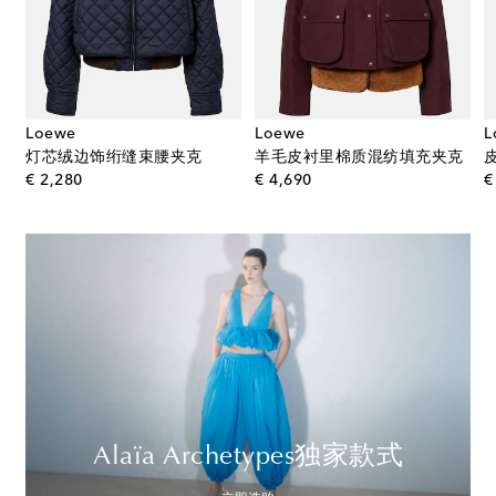
Loewe
Loewe
L
克
灯芯绒边饰绗缝束腰夹克
羊毛皮衬里棉质混纺填充夹克
original price
original price
€ 2,280
€ 4,690
€
Alaïa Archetypes独家款式