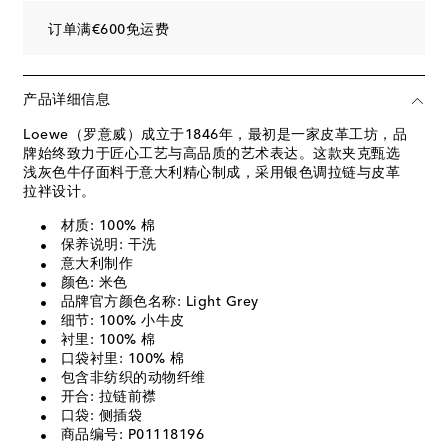
订单满€600免运费
产品详细信息
Loewe（罗意威）成立于1846年，最初是一家皮革工坊，品
牌始终致力于匠心工艺与高品质的艺术表达。这款夹克甄选
浅灰色牛仔面料于意大利精心制成，采用银色调拉链与皮革
拉袢设计。
材质: 100% 棉
保养说明: 干洗
意大利制作
颜色: 米色
品牌官方颜色名称: Light Grey
细节: 100% 小牛皮
衬里: 100% 棉
口袋衬里: 100% 棉
包含非纺织的动物纤维
开合: 拉链前襟
口袋: 侧插袋
商品编号: P01118196