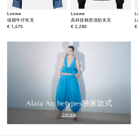
Loewe
Loewe
L
缩褶牛仔夹克
高科技棉质混纺夹克
original price
original price
€ 1,675
€ 2,280
€
Alaïa Archetypes独家款式
立即选购