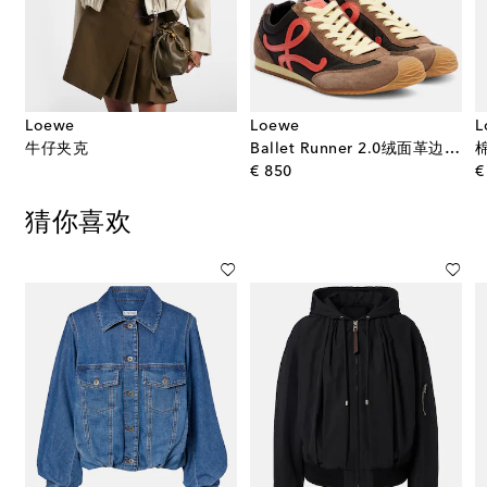
Loewe
Loewe
L
裙
牛仔夹克
Ballet Runner 2.0绒面革边饰运动鞋
original price
€ 850
€
猜你喜欢