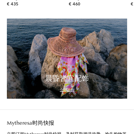
original price
original price
€ 435
€ 460
€
晨昏皆宜配饰
立即选购
Mytheresa时尚快报