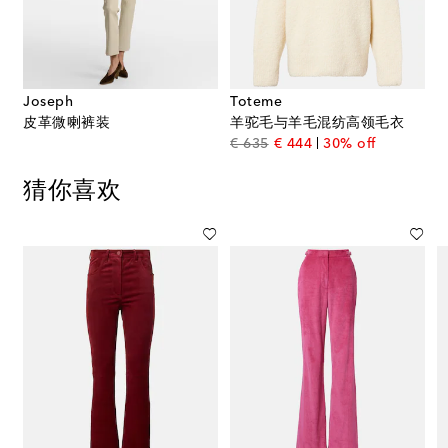
Joseph
Toteme
皮革微喇裤装
羊驼毛与羊毛混纺高领毛衣
original price
discount price
€ 635
€ 444
30% off
猜你喜欢