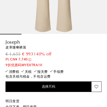
Joseph
皮革微喇裤装
original price
discount price
€ 1,655
€ 993
40% off
约 CN¥ 7,740
9折优惠码MYEXTRA10
消费税
关税
报关费
手续费
包含关税与税金，不包含运费
选择尺码
明日发货
今日下单，明日发货。