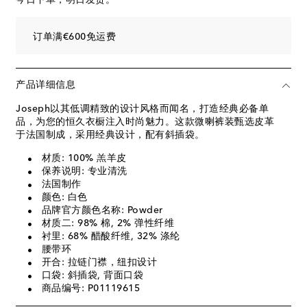
订单满€600免运费
产品详细信息
Joseph以其低调精致的设计风格而闻名，打造经典必备单
品，为您的恒久衣橱注入时尚魅力。这款微喇裤装甄选皮革
于法国制成，采用经典设计，配有斜插袋。
材质: 100% 羔羊皮
保养说明: 专业清洗
法国制作
颜色: 白色
品牌官方颜色名称: Powder
材质二: 98% 棉, 2% 弹性纤维
衬里: 68% 醋酸纤维, 32% 涤纶
腰带环
开合: 拉链门襟，纽扣设计
口袋: 斜插袋, 背面口袋
商品编号: P01119615