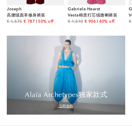
Joseph
Gabriela Hearst
G
高腰绒面革修身裤装
Vesta棉质灯芯绒微喇裤装
ce
original price
discount price
original price
discount price
€ 1,575
€ 787
50% off
€ 1,510
€ 906
40% off
€
Alaïa Archetypes独家款式
立即选购