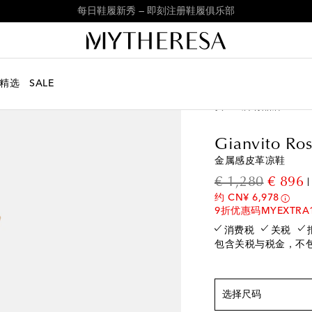
立即加入鞋履俱乐部，接收独家鞋履精选资讯
精选
SALE
女士
所有品牌
Gian
符合正常尺码
Gianvito Ros
EU 36 / CN 36
最
金属感皮革凉鞋
EU 36.5 / CN 36.5
original
d
€ 1,280
€ 896
EU 37 / CN 37
即
约 CN¥ 6,978
EU 37.5 / CN 37.5
9折优惠码MYEXTRA
EU 38 / CN 38
即
消费税
关税
包含关税与税金，不
EU 38.5 / CN 38.5
EU 39 / CN 39
即
EU 39.5 / CN 39.5
选择尺码