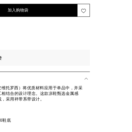
加至心愿单
添加至心愿单
加入购物袋
后一件
最后一件
后一件
。
费
si（吉安维托罗西）将优质材料应用于单品中，并采
工相结合的设计理念。这款凉鞋甄选金属感
成，采用袢带系带设计。
和鞋底