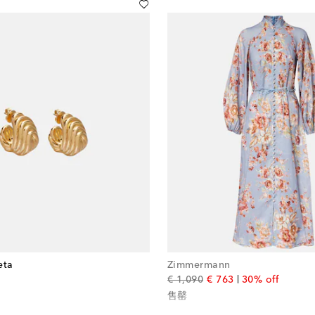
eta
Zimmermann
l price
original price
discount price
€ 1,090
€ 763
30% off
售罄