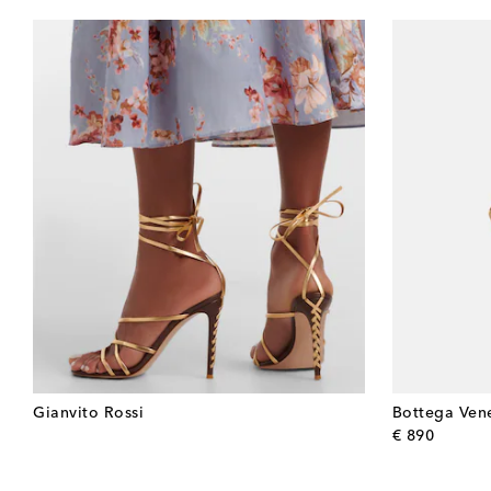
Gianvito Rossi
Bottega Ven
origina
€ 890