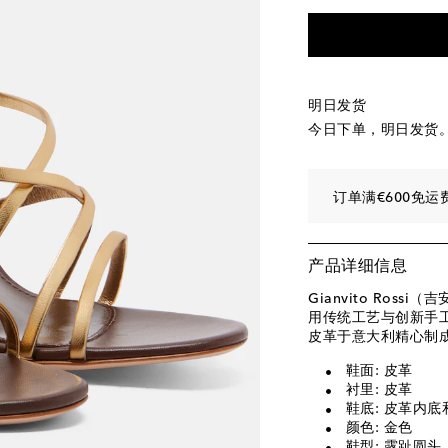
EU 40 / CN 40
添
EU 40.5 / CN 40.5
EU 41 / CN 41
最
EU 41.5 / CN 41.5
明日发货
EU 42 / CN 42
最
今日下单，明日发货
订单满€600免运
产品详细信息
Gianvito Ros
用传统工艺与创新手
皮革于意大利精心制
鞋面: 皮革
衬里: 皮革
鞋底: 皮革内底
颜色: 金色
鞋型: 露趾圆头