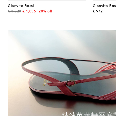
Gianvito Rossi
Gianvito Ros
original price
discount price
origina
€ 1,320
€ 1,056
20% off
€ 972