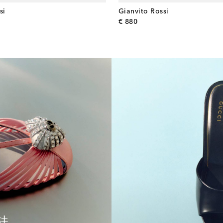
si
Gianvito Rossi
l price
original price
€ 880