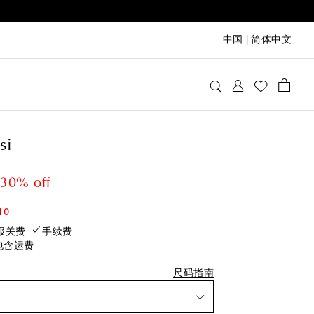
中国
|
简体中文
vito Rossi
鞋履
凉鞋
带跟凉鞋
si
后一件
最后一件
 price
iscount price
30% off
将售罄
即将售罄
10
将售罄
报关费
手续费
包含运费
即将售罄
将售罄
尺码指南
添加至心愿单