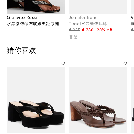
Gianvito Rossi
Jennifer Behr
V
拿包
水晶缀饰缎布坡跟夹趾凉鞋
Tinsel水晶缀饰耳环
original price
discount price
€ 325
€ 260
20% off
€
售罄
猜你喜欢