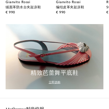
Gianvito Rossi
Gianvito Rossi
R
绒面革防水台夹趾凉鞋
编结皮革夹趾凉鞋
S
original price
original price
€ 990
€ 990
€
精致芭蕾舞平底鞋
立即选购