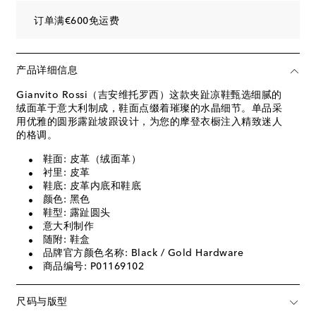
订单满€600免运费
产品详细信息
Gianvito Rossi（吉安维托罗西）这款夹趾凉鞋甄选细腻的
绒面革于意大利制成，鞋面点缀着璀璨的水晶细节。单品采
用优雅的圆形露趾坡跟设计，为您的摩登衣橱注入精致迷人
的格调。
鞋面: 皮革（绒面革）
衬里: 皮革
鞋底: 皮革内底和鞋底
颜色: 黑色
鞋型: 露趾圆头
意大利制作
随附: 鞋盒
品牌官方颜色名称: Black / Gold Hardware
商品编号: P01169102
尺码与版型