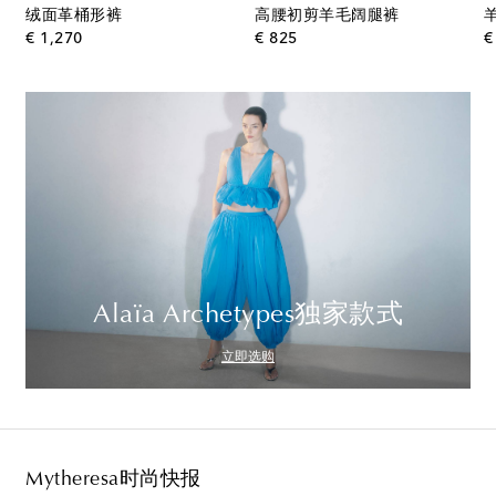
绒面革桶形裤
高腰初剪羊毛阔腿裤
original price
original price
€ 1,270
€ 825
€
Alaïa Archetypes独家款式
立即选购
Mytheresa时尚快报