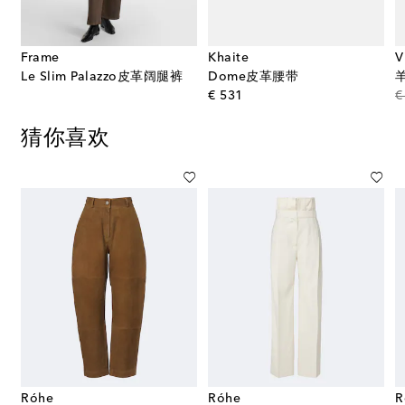
Frame
Khaite
V
Le Slim Palazzo皮革阔腿裤
Dome皮革腰带
original price
€ 531
€
猜你喜欢
Róhe
Róhe
R