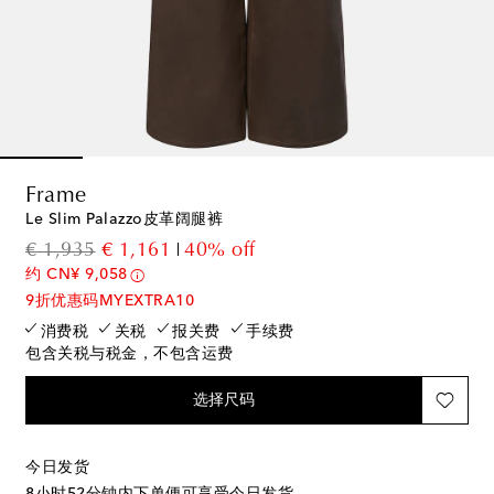
Frame
Le Slim Palazzo皮革阔腿裤
original price
discount price
€ 1,935
€ 1,161
40% off
约 CN¥ 9,058
9折优惠码MYEXTRA10
消费税
关税
报关费
手续费
包含关税与税金，不包含运费
选择尺码
今日发货
8小时52分钟
内下单便可享受今日发货。