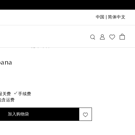
中国
|
简体中文
ce & Gabbana
配饰
围巾
ana
rice
报关费
手续费
包含运费
加入购物袋