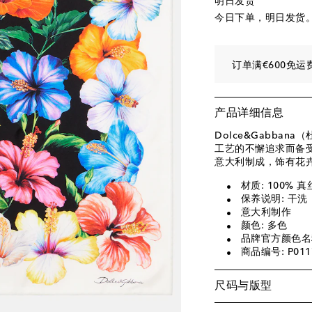
明日发货
今日下单，明日发货
订单满€600免运
产品详细信息
Dolce&Gabba
工艺的不懈追求而备
意大利制成，饰有花
材质: 100% 真
保养说明: 干洗
意大利制作
颜色: 多色
品牌官方颜色名称: I
商品编号: P011
尺码与版型