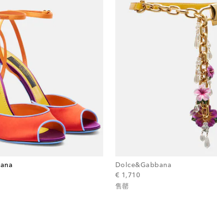
ana
Dolce&Gabbana
al price
original price
€ 1,710
售罄