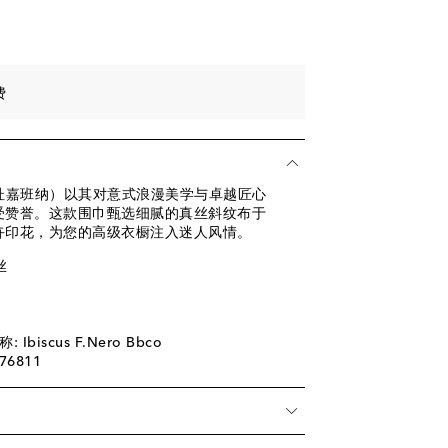
。
费
na（杜嘉班纳）以其对意式浪漫美学与卓越匠心
受赞誉。这款围巾甄选细腻的真丝斜纹布于
卉印花，为您的高级衣橱注入迷人风情。
丝
biscus F.Nero Bbco
76811