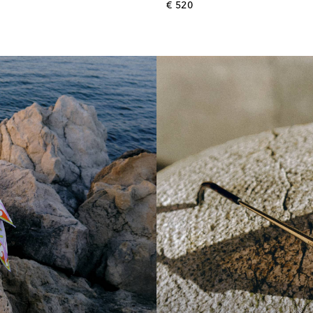
l price
original price
€ 520