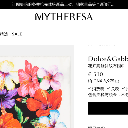
订阅短信服务并抢先体验新品上架、独家单品等全新资讯。
精选
SALE
女士
所有品牌
Dol
Dolce&Gabb
花卉真丝斜纹布围巾
original p
€ 510
约 CN¥ 3,975
消费税
关税
包含关税与税金，不